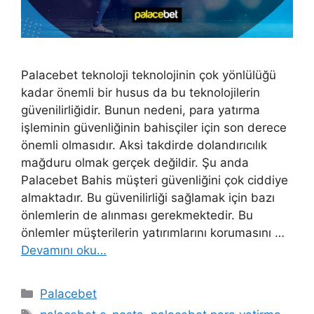
Palacebet teknoloji teknolojinin çok yönlülüğü
kadar önemli bir husus da bu teknolojilerin
güvenilirliğidir. Bunun nedeni, para yatırma
işleminin güvenliğinin bahisçiler için son derece
önemli olmasıdır. Aksi takdirde dolandırıcılık
mağduru olmak gerçek değildir. Şu anda
Palacebet Bahis müşteri güvenliğini çok ciddiye
almaktadır. Bu güvenilirliği sağlamak için bazı
önlemlerin de alınması gerekmektedir. Bu
önlemler müşterilerin yatırımlarını korumasını …
Devamını oku…
Kategoriler
Palacebet
Etiketler