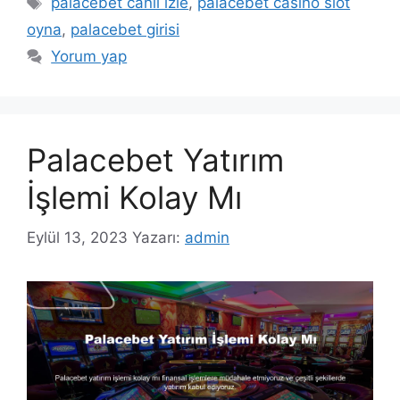
palacebet canlı i̇zle
,
palacebet casino slot
oyna
,
palacebet girisi
Yorum yap
Palacebet Yatırım
İşlemi Kolay Mı
Eylül 13, 2023
Yazarı:
admin