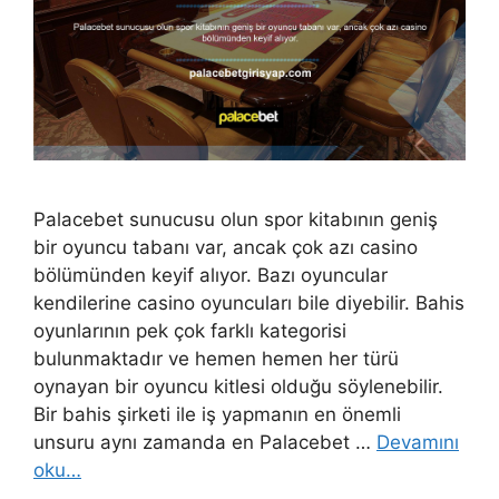
Palacebet sunucusu olun spor kitabının geniş
bir oyuncu tabanı var, ancak çok azı casino
bölümünden keyif alıyor. Bazı oyuncular
kendilerine casino oyuncuları bile diyebilir. Bahis
oyunlarının pek çok farklı kategorisi
bulunmaktadır ve hemen hemen her türü
oynayan bir oyuncu kitlesi olduğu söylenebilir.
Bir bahis şirketi ile iş yapmanın en önemli
unsuru aynı zamanda en Palacebet …
Devamını
oku…