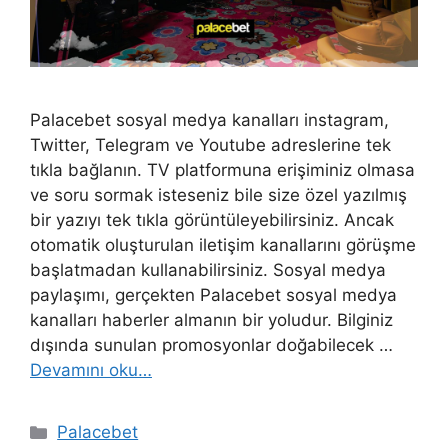
Palacebet sosyal medya kanalları instagram,
Twitter, Telegram ve Youtube adreslerine tek
tıkla bağlanın. TV platformuna erişiminiz olmasa
ve soru sormak isteseniz bile size özel yazılmış
bir yazıyı tek tıkla görüntüleyebilirsiniz. Ancak
otomatik oluşturulan iletişim kanallarını görüşme
başlatmadan kullanabilirsiniz. Sosyal medya
paylaşımı, gerçekten Palacebet sosyal medya
kanalları haberler almanın bir yoludur. Bilginiz
dışında sunulan promosyonlar doğabilecek …
Devamını oku…
Kategoriler
Palacebet