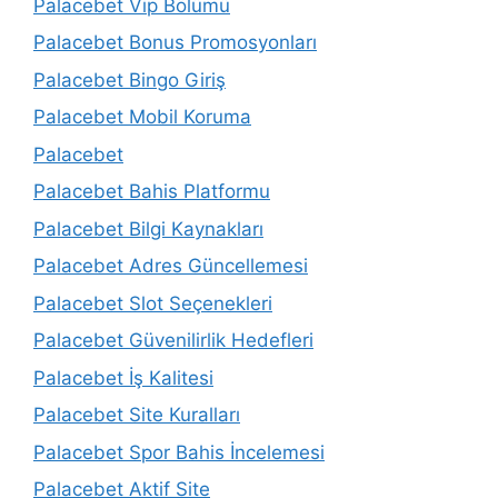
Palacebet Vip Bölümü
Palacebet Bonus Promosyonları
Palacebet Bingo Giriş
Palacebet Mobil Koruma
Palacebet
Palacebet Bahis Platformu
Palacebet Bilgi Kaynakları
Palacebet Adres Güncellemesi
Palacebet Slot Seçenekleri
Palacebet Güvenilirlik Hedefleri
Palacebet İş Kalitesi
Palacebet Site Kuralları
Palacebet Spor Bahis İncelemesi
Palacebet Aktif Site