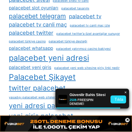
palacebet sitesi tv canlı
palacebet slot oyunları
palacebet tasarımı
palacebet telegram
palacebet tv
palacebet tv canli maç
palacebet tv canli maç izle
palacebet twitter
palacebet twitter'a özel avantajlar sunuyor
palacebet türkiye casino
palacebet türkiye desteği
palacebet whatsapp
palacebet yatırımsız casino bakiyesi
palacebet yeni adresi
palacebet yeni giris
palacebet yeni web sitesine giriş linki nedir
Palacebet Şikayet
twitter palacebet
yasadışı palacebet web sitelerinin i̇stilası
yeni adresi palacebet
yeni giris palacebet
×
palacebet müşteri hizmetleri