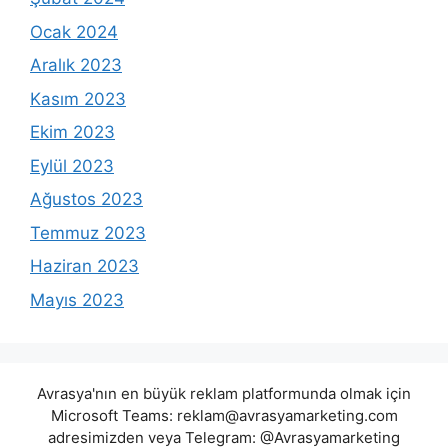
Ocak 2024
Aralık 2023
Kasım 2023
Ekim 2023
Eylül 2023
Ağustos 2023
Temmuz 2023
Haziran 2023
Mayıs 2023
Avrasya'nın en büyük reklam platformunda olmak için
Microsoft Teams:
reklam@avrasyamarketing.com
adresimizden veya Telegram: @Avrasyamarketing