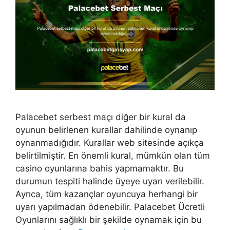
Palacebet serbest maçı diğer bir kural da
oyunun belirlenen kurallar dahilinde oynanıp
oynanmadığıdır. Kurallar web sitesinde açıkça
belirtilmiştir. En önemli kural, mümkün olan tüm
casino oyunlarına bahis yapmamaktır. Bu
durumun tespiti halinde üyeye uyarı verilebilir.
Ayrıca, tüm kazançlar oyuncuya herhangi bir
uyarı yapılmadan ödenebilir. Palacebet Ücretli
Oyunlarını sağlıklı bir şekilde oynamak için bu