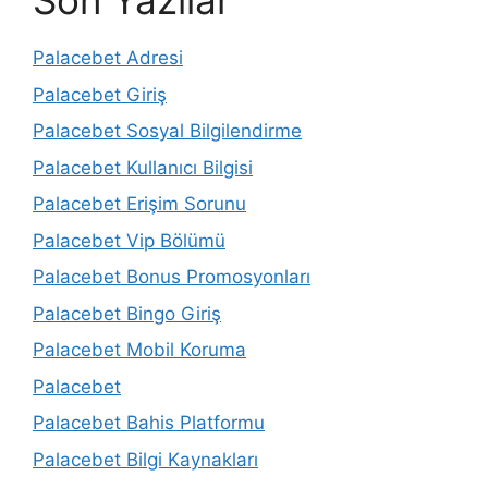
Son Yazılar
Palacebet Adresi
Palacebet Giriş
Palacebet Sosyal Bilgilendirme
Palacebet Kullanıcı Bilgisi
Palacebet Erişim Sorunu
Palacebet Vip Bölümü
Palacebet Bonus Promosyonları
Palacebet Bingo Giriş
Palacebet Mobil Koruma
Palacebet
Palacebet Bahis Platformu
Palacebet Bilgi Kaynakları