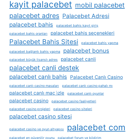
kayit palacebet
mobil palacebet
palacebet adres
Palacebet Adresi
palacebet bahis
palacebet bahis kayıt giriş
palacebet bahis seçenekleri
palacebet bahis oranları
Palacebet Bahis Sitesi
palacebet bahis yapma
palacebet bonus
palacebet bağlantı bahis yapma
palacebet canli
palacebet büyük lisanslı adres
palacebet canli destek
palacebet canlı bahis
Palacebet Canlı Casino
palacebet canlı casino masaları
palacebet canlı casino pahalı mı
palacebet canlı maç i̇zle
palacebet canlı oyunlar
palacebet casino
palacebet casino faaliyetleri
palacebet casino projeleri
palacebet casino siteleri
palacebet casino sitesi
palacebet com
palacebet casino ve oyun altyapısı
palacebet en güvenilir oyunu
palacebet forum ve bildirim