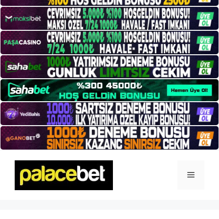
İçeriğe
atla
Menü