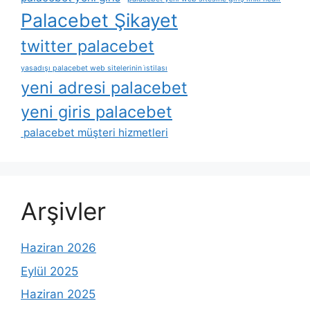
Palacebet Şikayet
twitter palacebet
yasadışı palacebet web sitelerinin i̇stilası
yeni adresi palacebet
yeni giris palacebet
palacebet müşteri hizmetleri
Arşivler
Haziran 2026
Eylül 2025
Haziran 2025