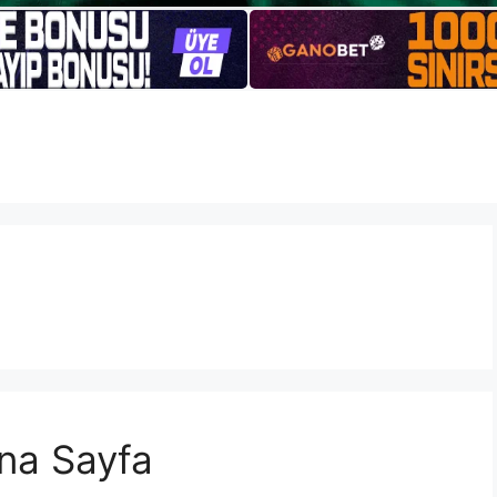
na Sayfa