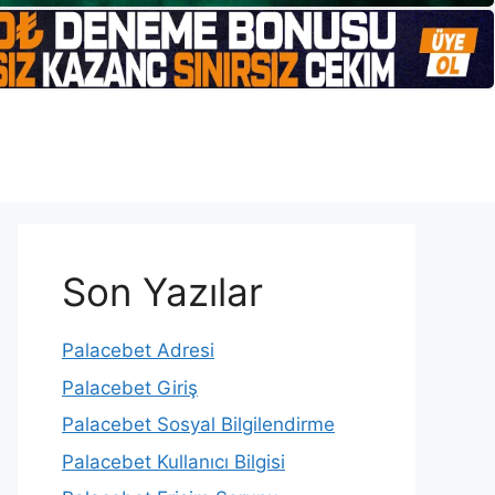
Son Yazılar
Palacebet Adresi
Palacebet Giriş
Palacebet Sosyal Bilgilendirme
Palacebet Kullanıcı Bilgisi