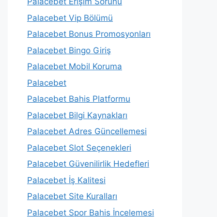
Palacebet Erişim Sorunu
Palacebet Vip Bölümü
Palacebet Bonus Promosyonları
Palacebet Bingo Giriş
Palacebet Mobil Koruma
Palacebet
Palacebet Bahis Platformu
Palacebet Bilgi Kaynakları
Palacebet Adres Güncellemesi
Palacebet Slot Seçenekleri
Palacebet Güvenilirlik Hedefleri
Palacebet İş Kalitesi
Palacebet Site Kuralları
Palacebet Spor Bahis İncelemesi