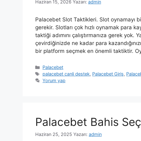
Haziran 15, 2026
Yazarı:
admin
Palacebet Slot Taktikleri. Slot oynamayı b
gerekir. Slotları çok hızlı oynamak para k
taktiği adımını çalıştırmanıza gerek yok.
çevirdiğinizde ne kadar para kazandığınızı v
bir platform seçmek en önemli taktiktir. 
Kategoriler
Palacebet
Etiketler
palacebet canli destek
,
Palacebet Giriş
,
Palace
Yorum yap
Palacebet Bahis Seç
Haziran 25, 2025
Yazarı:
admin