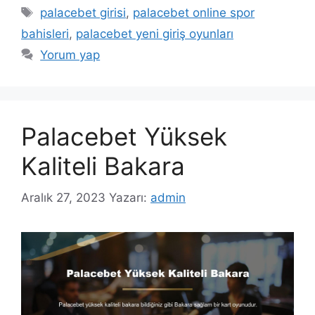
Etiketler
palacebet girisi
,
palacebet online spor
bahisleri
,
palacebet yeni giriş oyunları
Yorum yap
Palacebet Yüksek
Kaliteli Bakara
Aralık 27, 2023
Yazarı:
admin