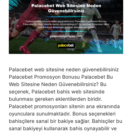
Palacebet web sitesine neden güvenebilirsiniz
Palacebet Promosyon Bonusu Palacebet Bu
Web Sitesine Neden Güvenebilirsiniz? Bu
seçenek, Palacebet bahis web sitesinde
bulunması gereken eklentilerden biridir.
Palacebet promosyonları sitenin ana ekranında
oyunculara sunulmaktadır. Bonus seçenekleri
bahisçilere sanal bir bakiye sağlar. Bahisçiler bu
sanal bakiyeyi kullanarak bahis oynayabilir ve