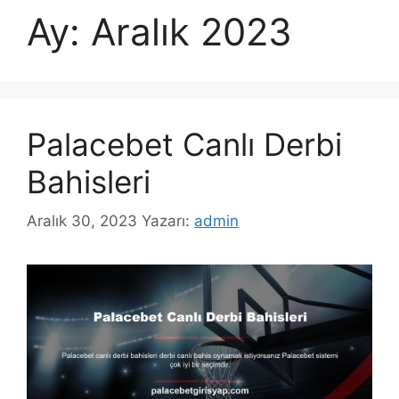
Ay:
Aralık 2023
Palacebet Canlı Derbi
Bahisleri
Aralık 30, 2023
Yazarı:
admin