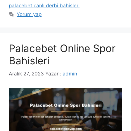
palacebet canlı derbi bahisleri
Yorum yap
Palacebet Online Spor
Bahisleri
Aralık 27, 2023
Yazarı:
admin