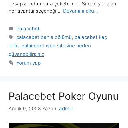
hesaplarından para çekebilirler. Sitede yer alan
her avantaj seçeneği …
Devamını oku…
Kategoriler
Palacebet
Etiketler
palacebet bahis bölümü
,
palacebet kaç
oldu
,
palacebet web sitesine neden
güvenebilirsiniz
Yorum yap
Palacebet Poker Oyunu
Aralık 9, 2023
Yazarı:
admin