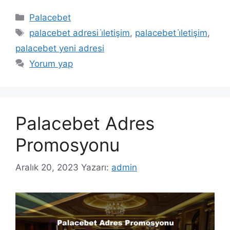
Kategoriler
Palacebet
Etiketler
palacebet adresi i̇letişim
,
palacebet i̇letişim
,
palacebet yeni adresi
Yorum yap
Palacebet Adres
Promosyonu
Aralık 20, 2023
Yazarı:
admin