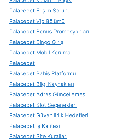
Palacebet Kullanıcı Bilgisi
Palacebet Erişim Sorunu
Palacebet Vip Bölümü
Palacebet Bonus Promosyonları
Palacebet Bingo Giriş
Palacebet Mobil Koruma
Palacebet
Palacebet Bahis Platformu
Palacebet Bilgi Kaynakları
Palacebet Adres Güncellemesi
Palacebet Slot Seçenekleri
Palacebet Güvenilirlik Hedefleri
Palacebet İş Kalitesi
Palacebet Site Kuralları