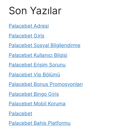
Son Yazılar
Palacebet Adresi
Palacebet Giriş
Palacebet Sosyal Bilgilendirme
Palacebet Kullanıcı Bilgisi
Palacebet Erişim Sorunu
Palacebet Vip Bölümü
Palacebet Bonus Promosyonları
Palacebet Bingo Giriş
Palacebet Mobil Koruma
Palacebet
Palacebet Bahis Platformu