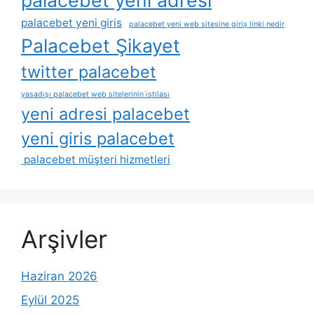
palacebet yeni adresi
palacebet yeni giris
palacebet yeni web sitesine giriş linki nedir
Palacebet Şikayet
twitter palacebet
yasadışı palacebet web sitelerinin i̇stilası
yeni adresi palacebet
yeni giris palacebet
palacebet müşteri hizmetleri
Arşivler
Haziran 2026
Eylül 2025