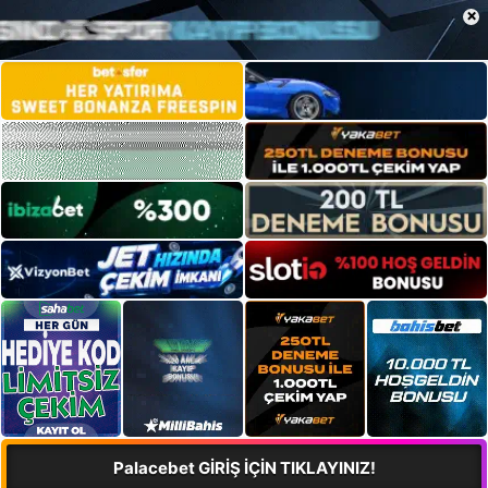
×
Palacebet GİRİŞ İÇİN TIKLAYINIZ!