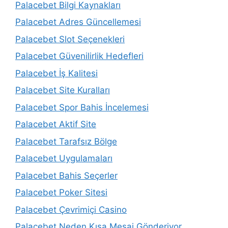
Palacebet Bilgi Kaynakları
Palacebet Adres Güncellemesi
Palacebet Slot Seçenekleri
Palacebet Güvenilirlik Hedefleri
Palacebet İş Kalitesi
Palacebet Site Kuralları
Palacebet Spor Bahis İncelemesi
Palacebet Aktif Site
Palacebet Tarafsız Bölge
Palacebet Uygulamaları
Palacebet Bahis Seçerler
Palacebet Poker Sitesi
Palacebet Çevrimiçi Casino
Palacebet Neden Kısa Mesaj Gönderiyor