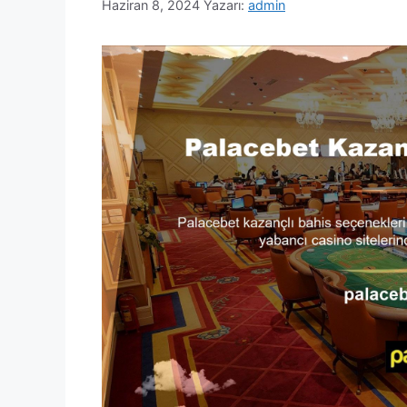
Haziran 8, 2024
Yazarı:
admin