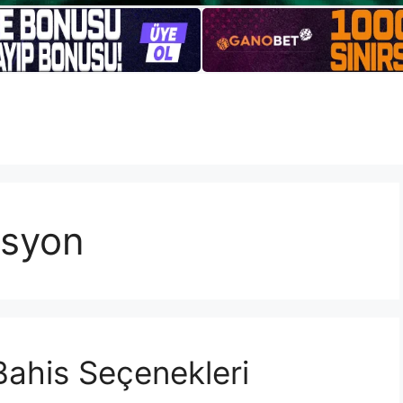
osyon
Bahis Seçenekleri