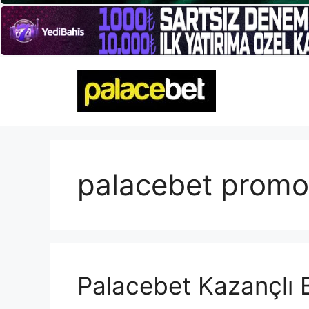
İçeriğe
atla
palacebet prom
Palacebet Kazançlı 