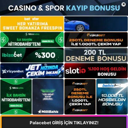
×
Palacebet GİRİŞ İÇİN TIKLAYINIZ!