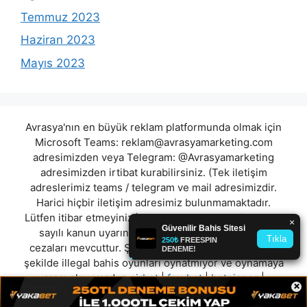
Temmuz 2023
Haziran 2023
Mayıs 2023
Avrasya'nın en büyük reklam platformunda olmak için
Microsoft Teams:
reklam@avrasyamarketing.com
adresimizden veya Telegram: @Avrasyamarketing
adresimizden irtibat kurabilirsiniz. (Tek iletişim
adreslerimiz teams / telegram ve mail adresimizdir.
Harici hiçbir iletişim adresimiz bulunmamaktadır.
Lütfen itibar etmeyiniz.) Türkiye yasalarına göre 7258
sayılı kanun uyarınca yasa dışı bahis oynamanın
cezaları mevcuttur. Şu an bulunduğunuz site hiç bir
şekilde illegal bahis oyunları oynatmıyor ve oynamaya
aracı olmuyordur.
airbet
|
freybet
|
betpioner
|
×
slotbahis
|
showbet
|
yuubet
|
galabet
|
superbetin