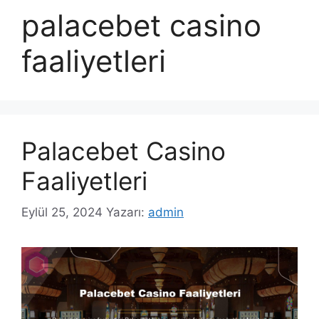
palacebet casino
faaliyetleri
Palacebet Casino
Faaliyetleri
Eylül 25, 2024
Yazarı:
admin