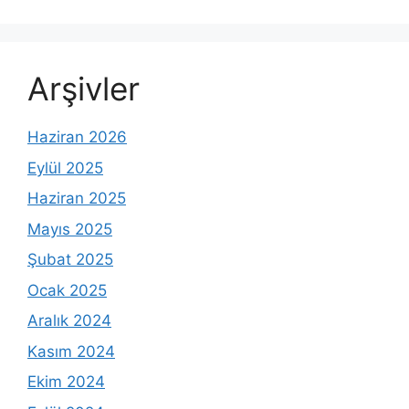
Arşivler
Haziran 2026
Eylül 2025
Haziran 2025
Mayıs 2025
Şubat 2025
Ocak 2025
Aralık 2024
Kasım 2024
Ekim 2024