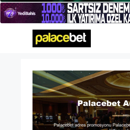
İçeriğe
atla