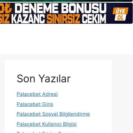
Son Yazılar
Palacebet Adresi
Palacebet Giriş
Palacebet Sosyal Bilgilendirme
Palacebet Kullanıcı Bilgisi