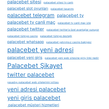
palacebet sitesi
palacebet sitesi tv canlı
palacebet slot oyunları
palacebet tasarımı
palacebet telegram
palacebet tv
palacebet tv canli maç
palacebet tv canli maç izle
palacebet twitter
palacebet twitter'a özel avantajlar sunuyor
palacebet türkiye casino
palacebet türkiye desteği
palacebet whatsapp
palacebet yatırımsız casino bakiyesi
palacebet yeni adresi
palacebet yeni giris
palacebet yeni web sitesine giriş linki nedir
Palacebet Şikayet
twitter palacebet
yasadışı palacebet web sitelerinin i̇stilası
yeni adresi palacebet
yeni giris palacebet
palacebet müşteri hizmetleri