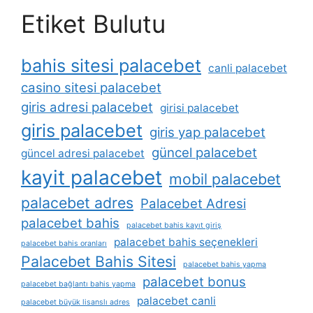
Etiket Bulutu
bahis sitesi palacebet
canli palacebet
casino sitesi palacebet
giris adresi palacebet
girisi palacebet
giris palacebet
giris yap palacebet
güncel palacebet
güncel adresi palacebet
kayit palacebet
mobil palacebet
palacebet adres
Palacebet Adresi
palacebet bahis
palacebet bahis kayıt giriş
palacebet bahis seçenekleri
palacebet bahis oranları
Palacebet Bahis Sitesi
palacebet bahis yapma
palacebet bonus
palacebet bağlantı bahis yapma
palacebet canli
palacebet büyük lisanslı adres