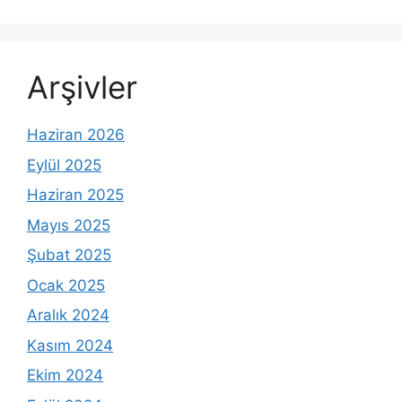
Arşivler
Haziran 2026
Eylül 2025
Haziran 2025
Mayıs 2025
Şubat 2025
Ocak 2025
Aralık 2024
Kasım 2024
Ekim 2024