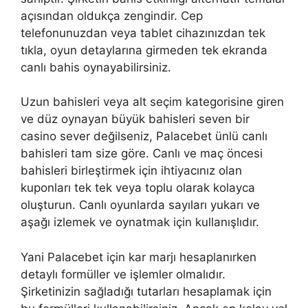
açısından oldukça zengindir. Cep
telefonunuzdan veya tablet cihazınızdan tek
tıkla, oyun detaylarına girmeden tek ekranda
canlı bahis oynayabilirsiniz.
Uzun bahisleri veya alt seçim kategorisine giren
ve düz oynayan büyük bahisleri seven bir
casino sever değilseniz, Palacebet ünlü canlı
bahisleri tam size göre. Canlı ve maç öncesi
bahisleri birleştirmek için ihtiyacınız olan
kuponları tek tek veya toplu olarak kolayca
oluşturun. Canlı oyunlarda sayıları yukarı ve
aşağı izlemek ve oynatmak için kullanışlıdır.
Yani Palacebet için kar marjı hesaplanırken
detaylı formüller ve işlemler olmalıdır.
Şirketinizin sağladığı tutarları hesaplamak için