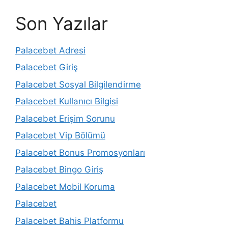
Son Yazılar
Palacebet Adresi
Palacebet Giriş
Palacebet Sosyal Bilgilendirme
Palacebet Kullanıcı Bilgisi
Palacebet Erişim Sorunu
Palacebet Vip Bölümü
Palacebet Bonus Promosyonları
Palacebet Bingo Giriş
Palacebet Mobil Koruma
Palacebet
Palacebet Bahis Platformu