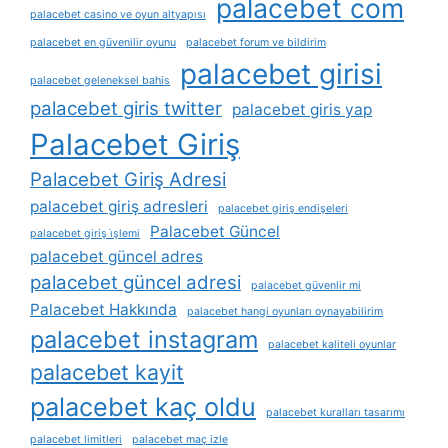
palacebet com
palacebet casino ve oyun altyapısı
palacebet en güvenilir oyunu
palacebet forum ve bildirim
palacebet girisi
palacebet geleneksel bahis
palacebet giris twitter
palacebet giris yap
Palacebet Giriş
Palacebet Giriş Adresi
palacebet giriş adresleri
palacebet giriş endişeleri
Palacebet Güncel
palacebet giriş i̇şlemi
palacebet güncel adres
palacebet güncel adresi
palacebet güvenlir mi
Palacebet Hakkında
palacebet hangi oyunları oynayabilirim
palacebet instagram
palacebet kaliteli oyunlar
palacebet kayit
palacebet kaç oldu
palacebet kuralları tasarımı
palacebet limitleri
palacebet maç izle