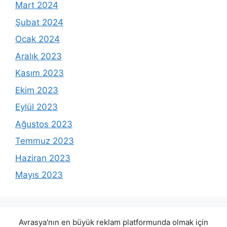
Mart 2024
Şubat 2024
Ocak 2024
Aralık 2023
Kasım 2023
Ekim 2023
Eylül 2023
Ağustos 2023
Temmuz 2023
Haziran 2023
Mayıs 2023
Avrasya'nın en büyük reklam platformunda olmak için