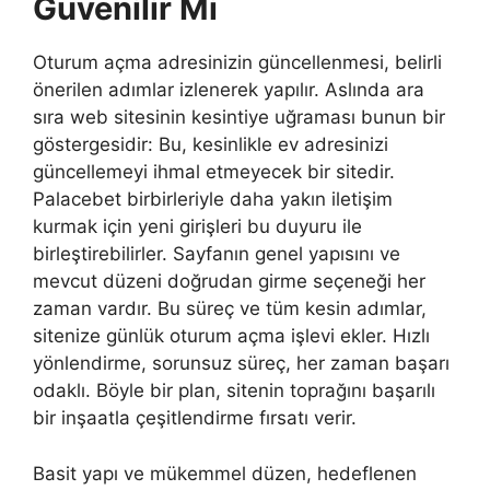
Güvenilir Mi
Oturum açma adresinizin güncellenmesi, belirli
önerilen adımlar izlenerek yapılır. Aslında ara
sıra web sitesinin kesintiye uğraması bunun bir
göstergesidir: Bu, kesinlikle ev adresinizi
güncellemeyi ihmal etmeyecek bir sitedir.
Palacebet birbirleriyle daha yakın iletişim
kurmak için yeni girişleri bu duyuru ile
birleştirebilirler. Sayfanın genel yapısını ve
mevcut düzeni doğrudan girme seçeneği her
zaman vardır. Bu süreç ve tüm kesin adımlar,
sitenize günlük oturum açma işlevi ekler. Hızlı
yönlendirme, sorunsuz süreç, her zaman başarı
odaklı. Böyle bir plan, sitenin toprağını başarılı
bir inşaatla çeşitlendirme fırsatı verir.
Basit yapı ve mükemmel düzen, hedeflenen