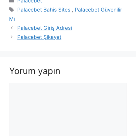
Palacebet
Etiketler
Palacebet Bahis Sitesi
,
Palacebet Güvenilir
Mi
Palacebet Giriş Adresi
Palacebet Şikayet
Yorum yapın
Yorum