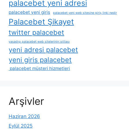
palacebet yeni adresi
palacebet yeni giris
palacebet yeni web sitesine giriş linki nedir
Palacebet Şikayet
twitter palacebet
yasadışı palacebet web sitelerinin i̇stilası
yeni adresi palacebet
yeni giris palacebet
palacebet müşteri hizmetleri
Arşivler
Haziran 2026
Eylül 2025