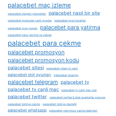
palacebet maç izleme
palacebet nasil bir site
palacebet müşteri şikayetleri
palacebet oyuncular canlı oyunlar
palacebet oyun kuralları
palacebet para yatirma
palacebet oyun şovları
palacebet para yatırma ve çekme
palacebet para çekme
palacebet promosyon
palacebet promosyon kodu
palacebet sitesi
palacebet sitesi tv canlı
palacebet slot oyunları
palacebet tasarımı
palacebet telegram
palacebet tv
palacebet tv canli maç
palacebet tv canli maç izle
palacebet twitter
palacebet twitter'a özel avantajlar sunuyor
palacebet türkiye casino
palacebet türkiye desteği
palacebet whatsapp
palacebet yatırımsız casino bakiyesi