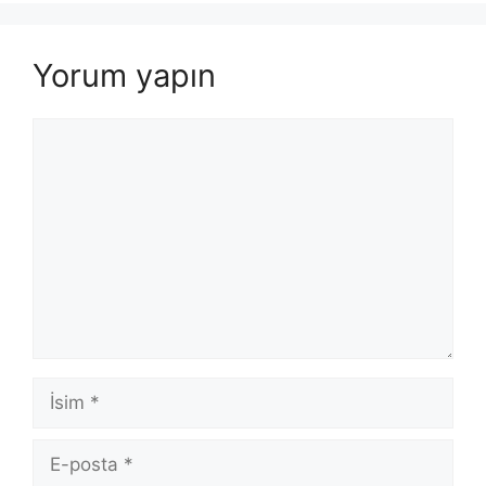
Yorum yapın
Yorum
İsim
E-
posta