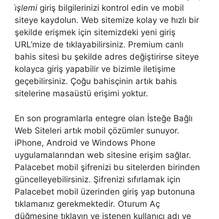
i̇şlemi
giriş bilgilerinizi kontrol edin ve mobil
siteye kaydolun. Web sitemize kolay ve hızlı bir
şekilde erişmek için sitemizdeki yeni giriş
URL’mize de tıklayabilirsiniz. Premium canlı
bahis sitesi bu şekilde adres değiştirirse siteye
kolayca giriş yapabilir ve bizimle iletişime
geçebilirsiniz. Çoğu bahisçinin artık bahis
sitelerine masaüstü erişimi yoktur.
En son programlarla entegre olan İsteğe Bağlı
Web Siteleri artık mobil çözümler sunuyor.
iPhone, Android ve Windows Phone
uygulamalarından web sitesine erişim sağlar.
Palacebet mobil şifrenizi bu sitelerden birinden
güncelleyebilirsiniz. Şifrenizi sıfırlamak için
Palacebet mobil üzerinden giriş yap butonuna
tıklamanız gerekmektedir. Oturum Aç
düğmesine tıklayın ve istenen kullanıcı adı ve