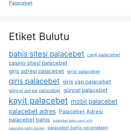
Palacebet
Etiket Bulutu
bahis sitesi palacebet
canli palacebet
casino sitesi palacebet
giris adresi palacebet
girisi palacebet
giris palacebet
giris yap palacebet
güncel palacebet
güncel adresi palacebet
kayit palacebet
mobil palacebet
palacebet adres
Palacebet Adresi
palacebet bahis
palacebet bahis kayıt giriş
palacebet bahis seçenekleri
palacebet bahis oranları