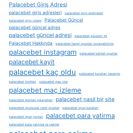
Palacebet Giriş Adresi
palacebet giriş adresleri
palacebet giriş endişeleri
Palacebet Güncel
palacebet giriş i̇şlemi
palacebet güncel adres
palacebet güncel adresi
palacebet güvenlir mi
Palacebet Hakkında
palacebet hangi oyunları oynayabilirim
palacebet instagram
palacebet kaliteli oyunlar
palacebet kayit
palacebet kaç oldu
palacebet kuralları tasarımı
palacebet limitleri
palacebet maç izle
palacebet maç izleme
palacebet nasil bir site
palacebet müşteri şikayetleri
palacebet oyuncular canlı oyunlar
palacebet oyun kuralları
palacebet para yatirma
palacebet oyun şovları
palacebet para yatırma ve çekme