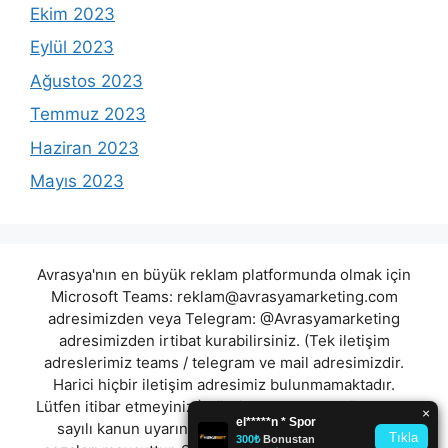
Ekim 2023
Eylül 2023
Ağustos 2023
Temmuz 2023
Haziran 2023
Mayıs 2023
Avrasya'nın en büyük reklam platformunda olmak için
Microsoft Teams:
reklam@avrasyamarketing.com
adresimizden veya Telegram: @Avrasyamarketing
adresimizden irtibat kurabilirsiniz. (Tek iletişim
adreslerimiz teams / telegram ve mail adresimizdir.
Harici hiçbir iletişim adresimiz bulunmamaktadır.
Lütfen itibar etmeyiniz.) Türkiye yasalarına göre 7258
sayılı kanun uyarınca yasa dışı bahis oynamanın