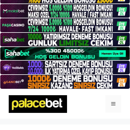
İçeriğe
atla
Menü