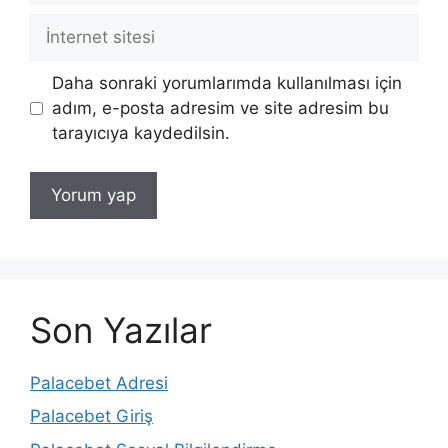
İnternet
sitesi
Daha sonraki yorumlarımda kullanılması için
adım, e-posta adresim ve site adresim bu
tarayıcıya kaydedilsin.
Son Yazılar
Palacebet Adresi
Palacebet Giriş