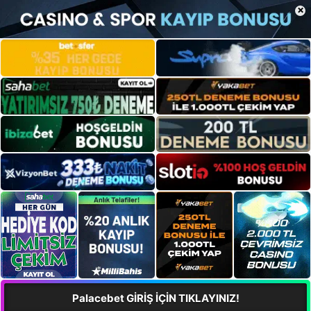
×
Palacebet GİRİŞ İÇİN TIKLAYINIZ!