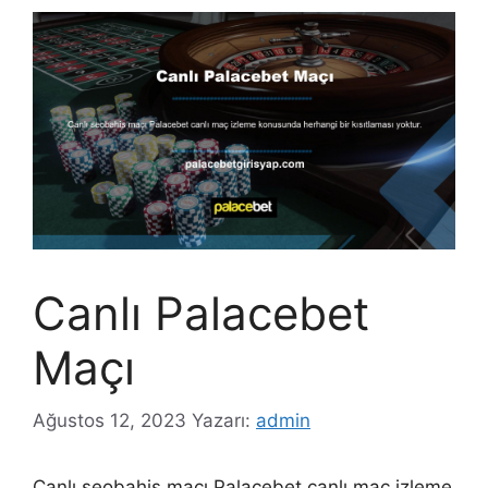
Canlı Palacebet
Maçı
Ağustos 12, 2023
Yazarı:
admin
Canlı seobahis maçı Palacebet canlı maç izleme