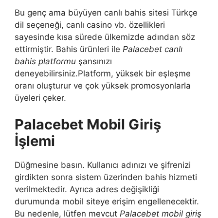
Bu genç ama büyüyen canlı bahis sitesi Türkçe
dil seçeneği, canlı casino vb. özellikleri
sayesinde kısa sürede ülkemizde adından söz
ettirmiştir. Bahis ürünleri ile
Palacebet canlı
bahis platformu
şansınızı
deneyebilirsiniz.Platform, yüksek bir eşleşme
oranı oluşturur ve çok yüksek promosyonlarla
üyeleri çeker.
Palacebet Mobil Giriş
İşlemi
Düğmesine basın. Kullanıcı adınızı ve şifrenizi
girdikten sonra sistem üzerinden bahis hizmeti
verilmektedir. Ayrıca adres değişikliği
durumunda mobil siteye erişim engellenecektir.
Bu nedenle, lütfen mevcut
Palacebet mobil giriş