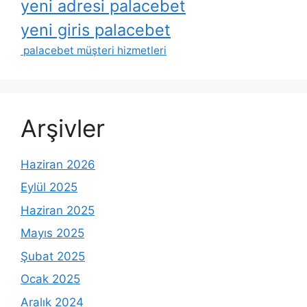
yeni adresi palacebet
yeni giris palacebet
palacebet müşteri hizmetleri
Arşivler
Haziran 2026
Eylül 2025
Haziran 2025
Mayıs 2025
Şubat 2025
Ocak 2025
Aralık 2024