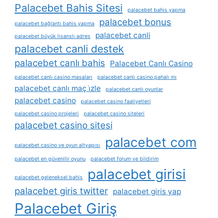
Palacebet Bahis Sitesi
palacebet bahis yapma
palacebet bonus
palacebet bağlantı bahis yapma
palacebet canli
palacebet büyük lisanslı adres
palacebet canli destek
palacebet canlı bahis
Palacebet Canlı Casino
palacebet canlı casino masaları
palacebet canlı casino pahalı mı
palacebet canlı maç i̇zle
palacebet canlı oyunlar
palacebet casino
palacebet casino faaliyetleri
palacebet casino projeleri
palacebet casino siteleri
palacebet casino sitesi
palacebet com
palacebet casino ve oyun altyapısı
palacebet en güvenilir oyunu
palacebet forum ve bildirim
palacebet girisi
palacebet geleneksel bahis
palacebet giris twitter
palacebet giris yap
Palacebet Giriş