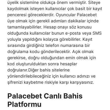
üyelik sistemine oldukça önem vermiştir. Siteye
kaydolmak isteyen kullanıcılar çok basit bir kayıt
penceresi göreceklerdir. Oyuncular Palacebet
üye olmak için gerekli adımları dakikalar içinde
tamamlayabilirler. Hesap onayı söz konusu
olduğunda kullanıcılar bunun e-posta veya SMS
yoluyla yapıldığını kolayca görebilirler. Kayıt
sırasında girdiğiniz telefon numarasına bir
doğrulama kodu gönderilecektir. Açık olmak
gerekirse, doğru olduğundan emin olmak için
kod oluşturulduktan sonra hesaplar
doğrulanır.Diğer bahis sitelerine
yönlendirilebileceğiniz için kullanıcı adınızı ve
şifrenizi kaybetme riskiyle karşı karşıyasınız.
Palacebet Canlı Bahis
Platformu