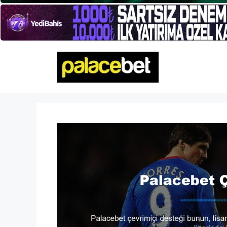
İçeriğe
atla