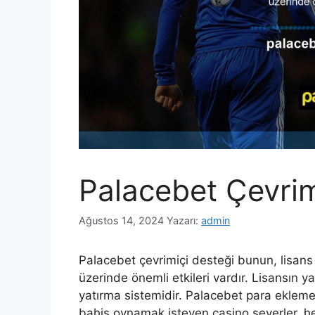
Palacebet Çevrim
Ağustos 14, 2024
Yazarı:
admin
Palacebet çevrimiçi desteği bunun, lisans 
üzerinde önemli etkileri vardır. Lisansın y
yatırma sistemidir. Palacebet para eklemek
bahis oynamak isteyen casino severler, he