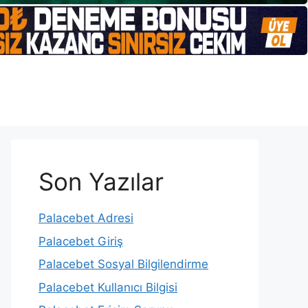
Son Yazılar
Palacebet Adresi
Palacebet Giriş
Palacebet Sosyal Bilgilendirme
Palacebet Kullanıcı Bilgisi