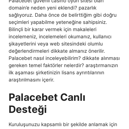
Palacebet güvenli casino oyun sitesi olan
domain’e neden yeni eklendi? pazarlık
sağlıyoruz. Daha önce de belirttiğim gibi doğru
seçimleri yapabilme yeteneğine sahipsiniz.
Bilinçli bir karar vermek için makaleleri
incelemeniz, incelemeleri okumanız, kullanıcı
şikayetlerini veya web sitesindeki olumlu
değerlendirmeleri dikkate almanız önerilir.
Palacebet nasıl inceleyebilirim? dikkate alınması
gereken temel faktörler nelerdir? araştırmanızın
ilk aşaması şirketinizin lisans ayrıntılarının
araştırılmasını içerir.
Palacebet Canlı
Desteği
Kuruluşunuzu kapsamlı bir şekilde anlamak için