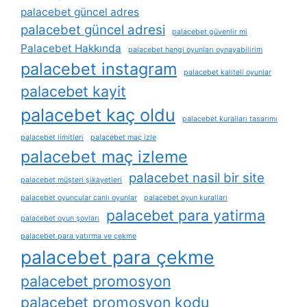
palacebet güncel adres
palacebet güncel adresi
palacebet güvenlir mi
Palacebet Hakkında
palacebet hangi oyunları oynayabilirim
palacebet instagram
palacebet kaliteli oyunlar
palacebet kayit
palacebet kaç oldu
palacebet kuralları tasarımı
palacebet limitleri
palacebet maç izle
palacebet maç izleme
palacebet nasil bir site
palacebet müşteri şikayetleri
palacebet oyuncular canlı oyunlar
palacebet oyun kuralları
palacebet para yatirma
palacebet oyun şovları
palacebet para yatırma ve çekme
palacebet para çekme
palacebet promosyon
palacebet promosyon kodu