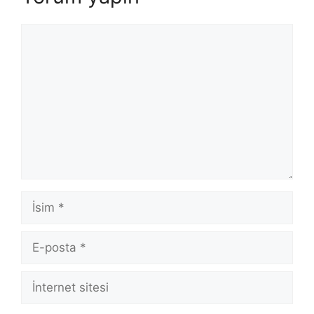
Yorum
İsim
E-
posta
İnternet
sitesi