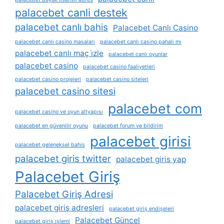
palacebet canli destek
palacebet canlı bahis
Palacebet Canlı Casino
palacebet canlı casino masaları
palacebet canlı casino pahalı mı
palacebet canlı maç i̇zle
palacebet canlı oyunlar
palacebet casino
palacebet casino faaliyetleri
palacebet casino projeleri
palacebet casino siteleri
palacebet casino sitesi
palacebet com
palacebet casino ve oyun altyapısı
palacebet en güvenilir oyunu
palacebet forum ve bildirim
palacebet girisi
palacebet geleneksel bahis
palacebet giris twitter
palacebet giris yap
Palacebet Giriş
Palacebet Giriş Adresi
palacebet giriş adresleri
palacebet giriş endişeleri
Palacebet Güncel
palacebet giriş i̇şlemi