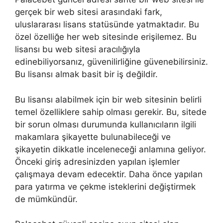
gerçek bir web sitesi arasındaki fark,
uluslararası lisans statüsünde yatmaktadır. Bu
özel özelliğe her web sitesinde erişilemez. Bu
lisansı bu web sitesi aracılığıyla
edinebiliyorsanız, güvenilirliğine güvenebilirsiniz.
Bu lisansı almak basit bir iş değildir.
Bu lisansı alabilmek için bir web sitesinin belirli
temel özelliklere sahip olması gerekir. Bu, sitede
bir sorun olması durumunda kullanıcıların ilgili
makamlara şikayette bulunabileceği ve
şikayetin dikkatle inceleneceği anlamına geliyor.
Önceki giriş adresinizden yapılan işlemler
çalışmaya devam edecektir. Daha önce yapılan
para yatırma ve çekme isteklerini değiştirmek
de mümkündür.