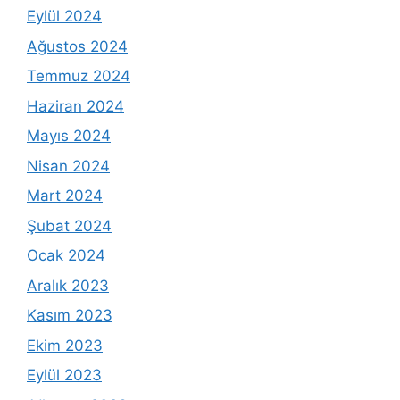
Eylül 2024
Ağustos 2024
Temmuz 2024
Haziran 2024
Mayıs 2024
Nisan 2024
Mart 2024
Şubat 2024
Ocak 2024
Aralık 2023
Kasım 2023
Ekim 2023
Eylül 2023