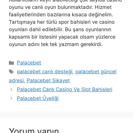
oyunu ve canlı oyun bulunmaktadır. Hizmet
faaliyetlerinden bazılarına kısaca değinelim.
Tartışmaya her türlü spor bahisleri ve casino
oyunları dahil edilebilir. Bu şans oyunlarının
kapsamlı bir listesini yapacak olsam yüzlerce
oyunun adını tek tek yazmam gerekirdi.
Kategoriler
Palacebet
Etiketler
palacebet canlı desteği
,
palacebet güncel
adresi
,
Palacebet Şikayet
Palacebet Canlı Casino Ve Slot Bahisleri
Palacebet Üyeliği
Yorum yapın