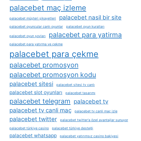
palacebet maç izleme
palacebet nasil bir site
palacebet müşteri şikayetleri
palacebet oyuncular canlı oyunlar
palacebet oyun kuralları
palacebet para yatirma
palacebet oyun şovları
palacebet para yatırma ve çekme
palacebet para çekme
palacebet promosyon
palacebet promosyon kodu
palacebet sitesi
palacebet sitesi tv canlı
palacebet slot oyunları
palacebet tasarımı
palacebet telegram
palacebet tv
palacebet tv canli maç
palacebet tv canli maç izle
palacebet twitter
palacebet twitter'a özel avantajlar sunuyor
palacebet türkiye casino
palacebet türkiye desteği
palacebet whatsapp
palacebet yatırımsız casino bakiyesi