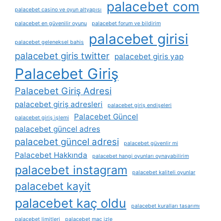
palacebet com
palacebet casino ve oyun altyapısı
palacebet en güvenilir oyunu
palacebet forum ve bildirim
palacebet girisi
palacebet geleneksel bahis
palacebet giris twitter
palacebet giris yap
Palacebet Giriş
Palacebet Giriş Adresi
palacebet giriş adresleri
palacebet giriş endişeleri
Palacebet Güncel
palacebet giriş i̇şlemi
palacebet güncel adres
palacebet güncel adresi
palacebet güvenlir mi
Palacebet Hakkında
palacebet hangi oyunları oynayabilirim
palacebet instagram
palacebet kaliteli oyunlar
palacebet kayit
palacebet kaç oldu
palacebet kuralları tasarımı
palacebet limitleri
palacebet maç izle