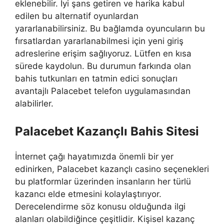
eklenebilir. İyi şans getiren ve harika kabul
edilen bu alternatif oyunlardan
yararlanabilirsiniz. Bu bağlamda oyuncuların bu
fırsatlardan yararlanabilmesi için yeni giriş
adreslerine erişim sağlıyoruz. Lütfen en kısa
sürede kaydolun. Bu durumun farkında olan
bahis tutkunları en tatmin edici sonuçları
avantajlı Palacebet telefon uygulamasından
alabilirler.
Palacebet Kazançlı Bahis Sitesi
İnternet çağı hayatımızda önemli bir yer
edinirken, Palacebet kazançlı casino seçenekleri
bu platformlar üzerinden insanların her türlü
kazancı elde etmesini kolaylaştırıyor.
Derecelendirme söz konusu olduğunda ilgi
alanları olabildiğince çeşitlidir. Kişisel kazanç