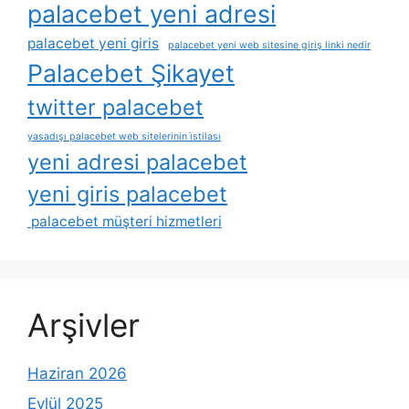
palacebet yeni adresi
palacebet yeni giris
palacebet yeni web sitesine giriş linki nedir
Palacebet Şikayet
twitter palacebet
yasadışı palacebet web sitelerinin i̇stilası
yeni adresi palacebet
yeni giris palacebet
palacebet müşteri hizmetleri
Arşivler
Haziran 2026
Eylül 2025