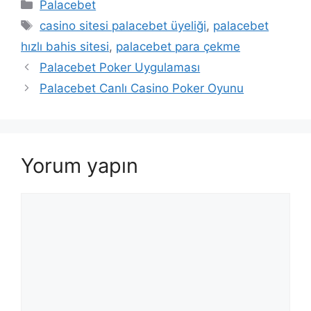
Kategoriler
Palacebet
Etiketler
casino sitesi palacebet üyeliği
,
palacebet
hızlı bahis sitesi
,
palacebet para çekme
Palacebet Poker Uygulaması
Palacebet Canlı Casino Poker Oyunu
Yorum yapın
Yorum