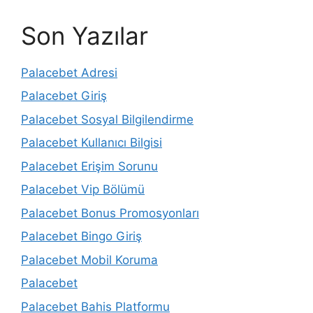
Son Yazılar
Palacebet Adresi
Palacebet Giriş
Palacebet Sosyal Bilgilendirme
Palacebet Kullanıcı Bilgisi
Palacebet Erişim Sorunu
Palacebet Vip Bölümü
Palacebet Bonus Promosyonları
Palacebet Bingo Giriş
Palacebet Mobil Koruma
Palacebet
Palacebet Bahis Platformu