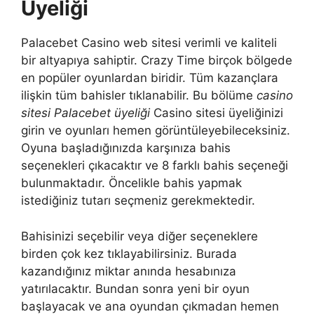
Üyeliği
Palacebet Casino web sitesi verimli ve kaliteli
bir altyapıya sahiptir. Crazy Time birçok bölgede
en popüler oyunlardan biridir. Tüm kazançlara
ilişkin tüm bahisler tıklanabilir. Bu bölüme
casino
sitesi Palacebet üyeliği
Casino sitesi üyeliğinizi
girin ve oyunları hemen görüntüleyebileceksiniz.
Oyuna başladığınızda karşınıza bahis
seçenekleri çıkacaktır ve 8 farklı bahis seçeneği
bulunmaktadır. Öncelikle bahis yapmak
istediğiniz tutarı seçmeniz gerekmektedir.
Bahisinizi seçebilir veya diğer seçeneklere
birden çok kez tıklayabilirsiniz. Burada
kazandığınız miktar anında hesabınıza
yatırılacaktır. Bundan sonra yeni bir oyun
başlayacak ve ana oyundan çıkmadan hemen