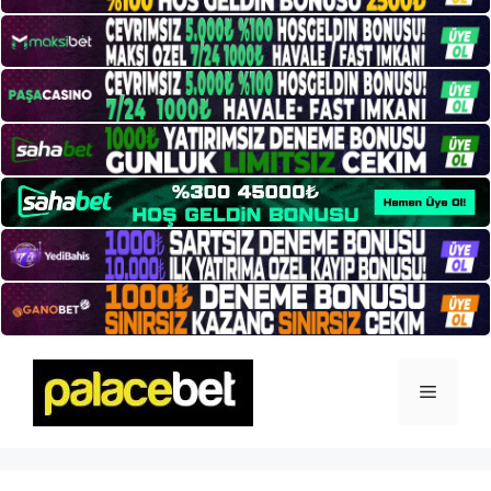
İçeriğe
atla
Menü