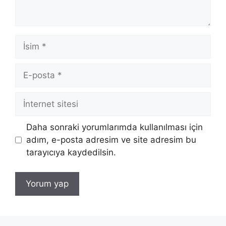
İsim
E-
posta
İnternet
sitesi
Daha sonraki yorumlarımda kullanılması için
adım, e-posta adresim ve site adresim bu
tarayıcıya kaydedilsin.