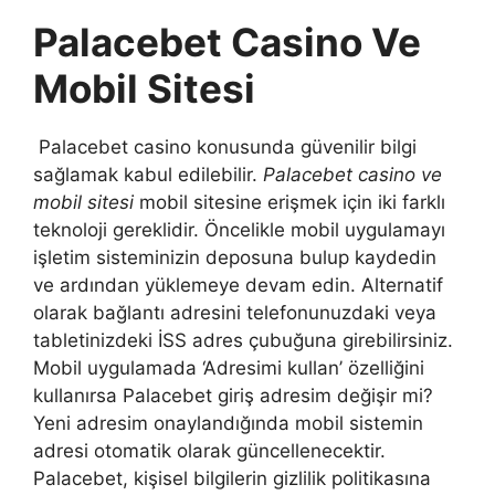
Palacebet Casino Ve
Mobil Sitesi
Palacebet casino konusunda güvenilir bilgi
sağlamak kabul edilebilir.
Palacebet casino ve
mobil sitesi
mobil sitesine erişmek için iki farklı
teknoloji gereklidir. Öncelikle mobil uygulamayı
işletim sisteminizin deposuna bulup kaydedin
ve ardından yüklemeye devam edin. Alternatif
olarak bağlantı adresini telefonunuzdaki veya
tabletinizdeki İSS adres çubuğuna girebilirsiniz.
Mobil uygulamada ‘Adresimi kullan’ özelliğini
kullanırsa Palacebet giriş adresim değişir mi?
Yeni adresim onaylandığında mobil sistemin
adresi otomatik olarak güncellenecektir.
Palacebet, kişisel bilgilerin gizlilik politikasına