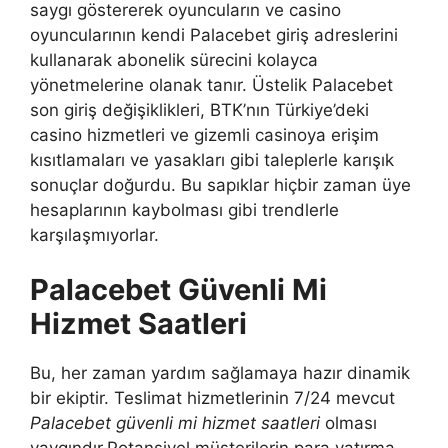
saygı göstererek oyuncuların ve casino
oyuncularının kendi Palacebet giriş adreslerini
kullanarak abonelik sürecini kolayca
yönetmelerine olanak tanır. Üstelik Palacebet
son giriş değişiklikleri, BTK’nın Türkiye’deki
casino hizmetleri ve gizemli casinoya erişim
kısıtlamaları ve yasakları gibi taleplerle karışık
sonuçlar doğurdu. Bu sapıklar hiçbir zaman üye
hesaplarının kaybolması gibi trendlerle
karşılaşmıyorlar.
Palacebet Güvenli Mi
Hizmet Saatleri
Bu, her zaman yardım sağlamaya hazır dinamik
bir ekiptir. Teslimat hizmetlerinin 7/24 mevcut
Palacebet güvenli mi hizmet saatleri
olması