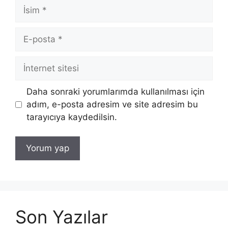
İsim
E-
posta
İnternet
sitesi
Daha sonraki yorumlarımda kullanılması için
adım, e-posta adresim ve site adresim bu
tarayıcıya kaydedilsin.
Son Yazılar