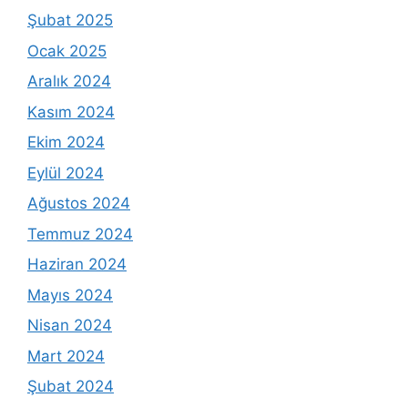
Şubat 2025
Ocak 2025
Aralık 2024
Kasım 2024
Ekim 2024
Eylül 2024
Ağustos 2024
Temmuz 2024
Haziran 2024
Mayıs 2024
Nisan 2024
Mart 2024
Şubat 2024