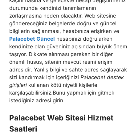
kaçırılmasına ve gelecekte hesap değiştirmeniz
durumunda kendinizi tanımlamanın
zorlaşmasına neden olacaktır. Web sitesine
göndereceğiniz belgelerde doğru ve güncel
bilgilerin sağlanması, hesabınıza erişirken ve
Palacebet Güncel
hesabınızı doğrularken
kendinize olan güveniniz açısından büyük önem
taşıyor. Dikkate alınması gereken bir diğer
önemli husus, sitenin mevcut resmi erişim
adresidir. Yanlış bilgi ve sahte adres sağlayarak
sizi kandırmak için içeriğinizi
Palacebet destek
girişleri
kullanan kötü niyetli kişilerle
karşılaşabilirsiniz.Bunu yapmak için gitmek
istediğiniz adresi girin.
Palacebet Web Sitesi Hizmet
Saatleri