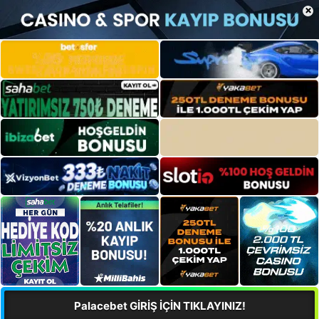
×
Palacebet GİRİŞ İÇİN TIKLAYINIZ!