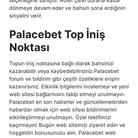
seçeneğine sahiptir. Rulet çarkı durana kadar
dönmeye devam eder ve bahsin sona erdiğinin
sinyalini verir.
Palacebet Top İniş
Noktası
Topun iniş noktasına bağlı olarak bahsinizi
kazanabilir veya kaybedebilirsiniz.Palacebet
forum ve bildirim gibi çeşitli özelliklere erişim
kazanırsınız. Etkinlik bilgilerini incelemeyi ve yeni
web sitesi bağlantısını takip etmeyi unutmayın.
Palacebet en son haberler ve güncellemelerden
haberdar olmak için web sitesi bildirimlerini
etkinleştirmeyi unutmayın. Özel teklifimizi
kaçırmayın! Bugün web sitemizi ziyaret edin ve
hoşgeldin bonusunuzu alın. Palacebet web