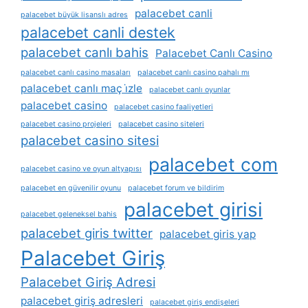
palacebet canli
palacebet büyük lisanslı adres
palacebet canli destek
palacebet canlı bahis
Palacebet Canlı Casino
palacebet canlı casino masaları
palacebet canlı casino pahalı mı
palacebet canlı maç i̇zle
palacebet canlı oyunlar
palacebet casino
palacebet casino faaliyetleri
palacebet casino projeleri
palacebet casino siteleri
palacebet casino sitesi
palacebet com
palacebet casino ve oyun altyapısı
palacebet en güvenilir oyunu
palacebet forum ve bildirim
palacebet girisi
palacebet geleneksel bahis
palacebet giris twitter
palacebet giris yap
Palacebet Giriş
Palacebet Giriş Adresi
palacebet giriş adresleri
palacebet giriş endişeleri