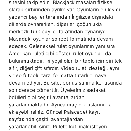
sitesini takip edin. Blackjack masaları fiziksel
olarak birbirinden ayrılmıştır. Oyunların bir kısmı
yabancı bayiler tarafından İngilizce dışındaki
dillerde oynanırken, diğerleri çoğunlukla
merkezli Türk bayiler tarafından oynanıyor.
Masadaki oyunlar sohbet formatında devam
edecek. Geleneksel rulet oyunlarının yanı sıra
Amerikan ruleti gibi gösteri rulet oyunları da
bulunmaktadır. İki yeşil olan bir tablo için biri tek
sıfır, diğeri çift sıfırdır. Video ruleti desteği, aynı
video futbolu tarzı formatta tutarlı olmaya
devam ediyor. Bu site, bonus sunma konusunda
son derece cömerttir. Üyelerimiz sadakat
ödülleri gibi çeşitli avantajlardan
yararlanmaktadır. Ayrıca maç bonuslarını da
ekleyebilirsiniz. Güncel Palacebet kayıt
sayfasında çeşitli avantajlardan
yararlanabilirsiniz. Rulete katılmak isteyen