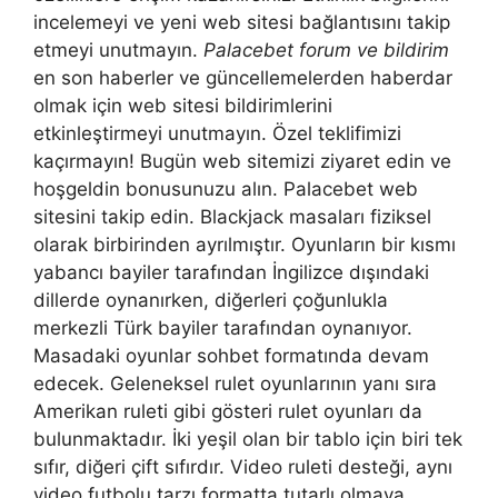
incelemeyi ve yeni web sitesi bağlantısını takip
etmeyi unutmayın.
Palacebet forum ve bildirim
en son haberler ve güncellemelerden haberdar
olmak için web sitesi bildirimlerini
etkinleştirmeyi unutmayın. Özel teklifimizi
kaçırmayın! Bugün web sitemizi ziyaret edin ve
hoşgeldin bonusunuzu alın. Palacebet web
sitesini takip edin. Blackjack masaları fiziksel
olarak birbirinden ayrılmıştır. Oyunların bir kısmı
yabancı bayiler tarafından İngilizce dışındaki
dillerde oynanırken, diğerleri çoğunlukla
merkezli Türk bayiler tarafından oynanıyor.
Masadaki oyunlar sohbet formatında devam
edecek. Geleneksel rulet oyunlarının yanı sıra
Amerikan ruleti gibi gösteri rulet oyunları da
bulunmaktadır. İki yeşil olan bir tablo için biri tek
sıfır, diğeri çift sıfırdır. Video ruleti desteği, aynı
video futbolu tarzı formatta tutarlı olmaya