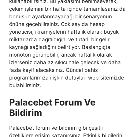
kullanabilirsiniz. Bu yaklaşımı benimseyerek,
çekim işlemini bir hafta içinde tamamlasanız da
bonusun ayarlanmayacağı bir senaryonun
önüne geçebilirsiniz. Çok sayıda hesap
yöneticisi, ikramiyelerin haftalık olarak büyük
miktarlarda dağıtıldığını ve tutarlı bir gelir
kaynağı sağladığını belirtiyor. Başlangıçta
monoton görünebilir, ancak haftalık olarak
izlerseniz daha az sıkıcı hale gelecek ve daha
fazla keyif alacaksınız. Güncel bahis
programlarımıza ilişkin detayları web sitemizde
bulabilirsiniz.
Palacebet Forum Ve
Bildirim
Palacebet forum ve bildirim gibi çeşitli
özelliklere erişim kazanırsınız. Etkinlik bilgilerini