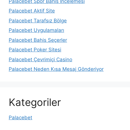
Palacebet Spor Bahis İncelemesi
Palacebet Aktif Site
Palacebet Tarafsız Bölge
Palacebet Uygulamaları
Palacebet Bahis Seçerler
Palacebet Poker Sitesi
Palacebet Çevrimiçi Casino
Palacebet Neden Kısa Mesaj Gönderiyor
Kategoriler
Palacebet