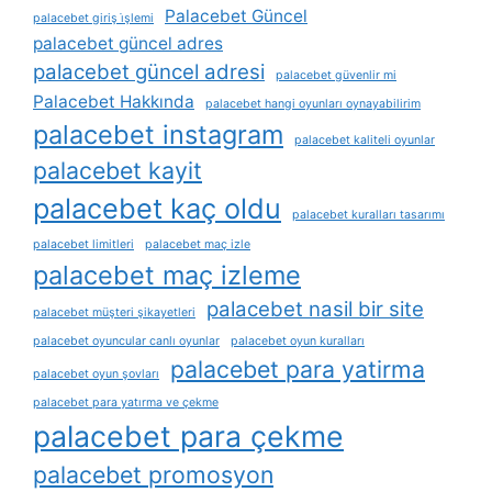
Palacebet Güncel
palacebet giriş i̇şlemi
palacebet güncel adres
palacebet güncel adresi
palacebet güvenlir mi
Palacebet Hakkında
palacebet hangi oyunları oynayabilirim
palacebet instagram
palacebet kaliteli oyunlar
palacebet kayit
palacebet kaç oldu
palacebet kuralları tasarımı
palacebet limitleri
palacebet maç izle
palacebet maç izleme
palacebet nasil bir site
palacebet müşteri şikayetleri
palacebet oyuncular canlı oyunlar
palacebet oyun kuralları
palacebet para yatirma
palacebet oyun şovları
palacebet para yatırma ve çekme
palacebet para çekme
palacebet promosyon