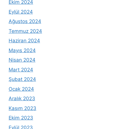
Ekim 2024
Eylül 2024
Ağustos 2024
Temmuz 2024
Haziran 2024
Mayıs 2024
Nisan 2024
Mart 2024
Şubat 2024
Ocak 2024
Aralık 2023
Kasım 2023
Ekim 2023
Eylül 2023