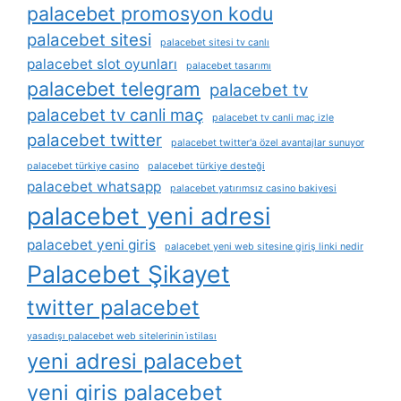
palacebet promosyon kodu
palacebet sitesi
palacebet sitesi tv canlı
palacebet slot oyunları
palacebet tasarımı
palacebet telegram
palacebet tv
palacebet tv canli maç
palacebet tv canli maç izle
palacebet twitter
palacebet twitter'a özel avantajlar sunuyor
palacebet türkiye casino
palacebet türkiye desteği
palacebet whatsapp
palacebet yatırımsız casino bakiyesi
palacebet yeni adresi
palacebet yeni giris
palacebet yeni web sitesine giriş linki nedir
Palacebet Şikayet
twitter palacebet
yasadışı palacebet web sitelerinin i̇stilası
yeni adresi palacebet
yeni giris palacebet