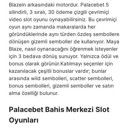
Blazein arkasındaki motordur. Palacebet 5
silindirli, 3 sıralı, 30 ödeme çizgili çevrimiçi
video slot oyunu oynayabilirsiniz. Bu çevrimiçi
oyun aynı zamanda makaralarda her
göründüklerinde aynı türden özdeş sembollere
dönüşen gizemli semboller de kullanıyor. Maya
Blaze, nasıl oynanacağını öğrenmek isteyenler
için 3 bedava dönüş sunuyor. Yalnızca ödül ve
bonus olarak görünür.Katılmayı seçenler için
kazanılacak çeşitli bonuslar vardır; bunlar
arasında wild sembolleri, scatter sembolleri,
bonus sembolleri, gizemli semboller ve satın
alma özelliği bulunur.
Palacebet Bahis Merkezi Slot
Oyunları