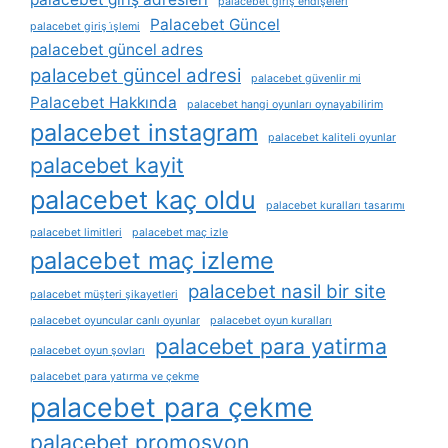
palacebet giriş endişeleri
Palacebet Güncel
palacebet giriş i̇şlemi
palacebet güncel adres
palacebet güncel adresi
palacebet güvenlir mi
Palacebet Hakkında
palacebet hangi oyunları oynayabilirim
palacebet instagram
palacebet kaliteli oyunlar
palacebet kayit
palacebet kaç oldu
palacebet kuralları tasarımı
palacebet limitleri
palacebet maç izle
palacebet maç izleme
palacebet nasil bir site
palacebet müşteri şikayetleri
palacebet oyuncular canlı oyunlar
palacebet oyun kuralları
palacebet para yatirma
palacebet oyun şovları
palacebet para yatırma ve çekme
palacebet para çekme
palacebet promosyon