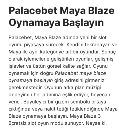
Palacebet Maya Blaze
Oynamaya Başlayın
Palacebet, Maya Blaze adında yeni bir slot
oyunu piyasaya sürecek. Kendini tekrarlayan ve
Maya ile aynı kategoriye ait bir oyundur. Sonuç
olarak işlemcilerle geliştirilen oyunlar, gelişmiş
işlevler ve üstün görsel kalite sağlar. Oyunu
oynamak için doğru
Palacebet maya blaze
oynamaya başlayın
giriş adresini girmeniz
gerekmektedir. Oyunun arka plan müziği
deneyimin her adımına eşlik ediyor, heyecan
verici. Büyüleyici bir gizem sembolü ortaya
çıktığında veya nakit tetiği tetiklendiğinde Maya
Blaze oynamaya başlayın. Maya Blaze 3
ücretsiz slot oyun modu sunuyor. Neyse ki,