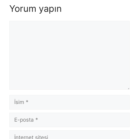
Yorum yapın
Yorum
İsim
E-
posta
İnternet