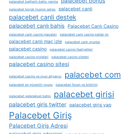
palacebet bonus
palacebet bağlantı bahis yapma
palacebet canli
palacebet büyük lisanslı adres
palacebet canli destek
palacebet canlı bahis
Palacebet Canlı Casino
palacebet canlı casino masaları
palacebet canlı casino pahalı mı
palacebet canlı maç i̇zle
palacebet canlı oyunlar
palacebet casino
palacebet casino faaliyetleri
palacebet casino projeleri
palacebet casino siteleri
palacebet casino sitesi
palacebet com
palacebet casino ve oyun altyapısı
palacebet en güvenilir oyunu
palacebet forum ve bildirim
palacebet girisi
palacebet geleneksel bahis
palacebet giris twitter
palacebet giris yap
Palacebet Giriş
Palacebet Giriş Adresi
palacebet giriş adresleri