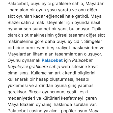
Palacebet, büyüleyici grafiklere sahip, Mayadan
ilham alan bir oyun şovu yarattı ve onu diğer
slot oyunları kadar eğlenceli hale getirdi. Maya
Blazei satın almak isteyenler için oyunda nasıl
oynanır sorusuna net bir yanıt bulunuyor. Tipik
olarak slot makinesinin görsel tasarımı diğer slot
makinelerine göre daha büyüleyicidir. Simgeler
birbirine benzeyen beş kraliyet maskesinden ve
Mayalardan ilham alan tasarımlardan oluşuyor.
Oyunu oynamak
Palacebet
için
Palacebet
büyüleyici grafiklere sahip
web sitesine kayıt
olmalısınız. Kullanıcının artık kendi bilgilerini
kullanarak bir hesap oluşturması, hesabı
yüklemesi ve ardından oyuna giriş yapması
gerekiyor. Birçok oyuncunun, çeşitli eski
medeniyetleri ve kültürleri keşfetmeyi içeren
Maya Blazein oynanışı hakkında soruları var.
Palacebet casino yazılımı, popüler oyun Maya