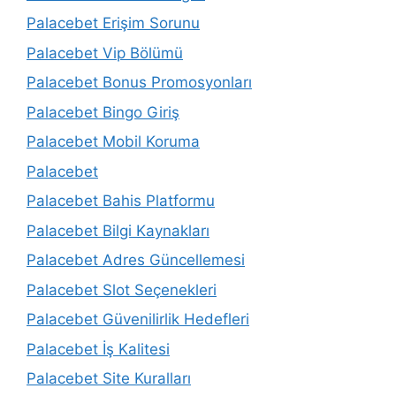
Palacebet Erişim Sorunu
Palacebet Vip Bölümü
Palacebet Bonus Promosyonları
Palacebet Bingo Giriş
Palacebet Mobil Koruma
Palacebet
Palacebet Bahis Platformu
Palacebet Bilgi Kaynakları
Palacebet Adres Güncellemesi
Palacebet Slot Seçenekleri
Palacebet Güvenilirlik Hedefleri
Palacebet İş Kalitesi
Palacebet Site Kuralları