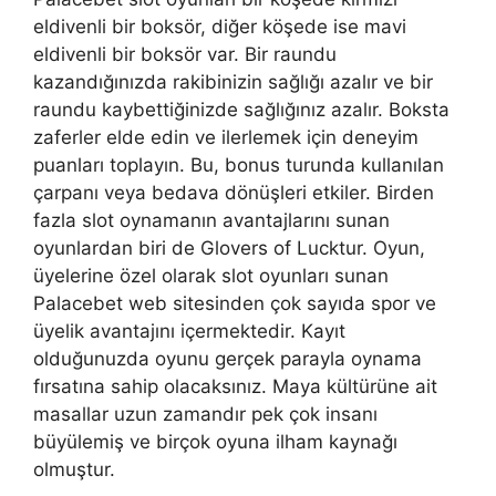
eldivenli bir boksör, diğer köşede ise mavi
eldivenli bir boksör var. Bir raundu
kazandığınızda rakibinizin sağlığı azalır ve bir
raundu kaybettiğinizde sağlığınız azalır. Boksta
zaferler elde edin ve ilerlemek için deneyim
puanları toplayın. Bu, bonus turunda kullanılan
çarpanı veya bedava dönüşleri etkiler. Birden
fazla slot oynamanın avantajlarını sunan
oyunlardan biri de Glovers of Lucktur. Oyun,
üyelerine özel olarak slot oyunları sunan
Palacebet web sitesinden çok sayıda spor ve
üyelik avantajını içermektedir. Kayıt
olduğunuzda oyunu gerçek parayla oynama
fırsatına sahip olacaksınız. Maya kültürüne ait
masallar uzun zamandır pek çok insanı
büyülemiş ve birçok oyuna ilham kaynağı
olmuştur.