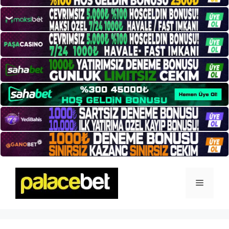
İçeriğe
atla
Menü