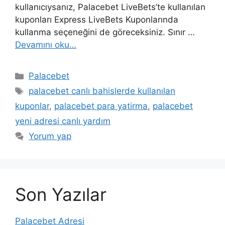
kullanıcıysanız, Palacebet LiveBets’te kullanılan
kuponları Express LiveBets Kuponlarında
kullanma seçeneğini de göreceksiniz. Sınır …
Devamını oku…
Kategoriler
Palacebet
Etiketler
palacebet canlı bahislerde kullanılan
kuponlar
,
palacebet para yatirma
,
palacebet
yeni adresi canlı yardım
Yorum yap
Son Yazılar
Palacebet Adresi