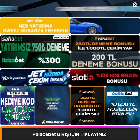
×
Palacebet GİRİŞ İÇİN TIKLAYINIZ!