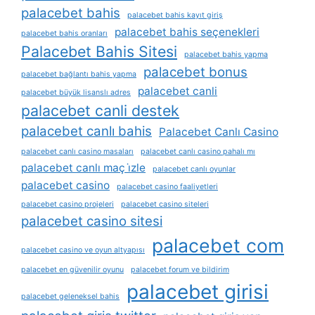
palacebet bahis
palacebet bahis kayıt giriş
palacebet bahis seçenekleri
palacebet bahis oranları
Palacebet Bahis Sitesi
palacebet bahis yapma
palacebet bonus
palacebet bağlantı bahis yapma
palacebet canli
palacebet büyük lisanslı adres
palacebet canli destek
palacebet canlı bahis
Palacebet Canlı Casino
palacebet canlı casino masaları
palacebet canlı casino pahalı mı
palacebet canlı maç i̇zle
palacebet canlı oyunlar
palacebet casino
palacebet casino faaliyetleri
palacebet casino projeleri
palacebet casino siteleri
palacebet casino sitesi
palacebet com
palacebet casino ve oyun altyapısı
palacebet en güvenilir oyunu
palacebet forum ve bildirim
palacebet girisi
palacebet geleneksel bahis