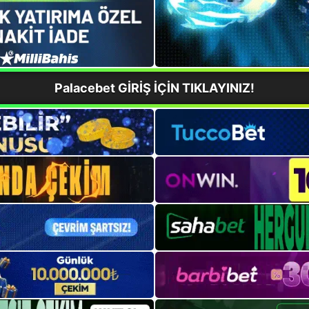
Palacebet GİRİŞ İÇİN TIKLAYINIZ!