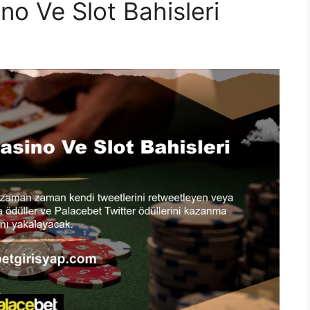
no Ve Slot Bahisleri