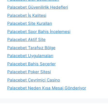
Palacebet Güvenilirlik Hedefleri
Palacebet İş Kalitesi
Palacebet Site Kuralları
Palacebet Spor Bahis İncelemesi
Palacebet Aktif Site
Palacebet Tarafsız Bölge
Palacebet Uygulamaları
Palacebet Bahis Seçerler
Palacebet Poker Sitesi
Palacebet Çevrimiçi Casino
Palacebet Neden Kısa Mesaj Gönderiyor