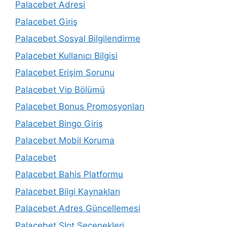
Palacebet Adresi
Palacebet Giriş
Palacebet Sosyal Bilgilendirme
Palacebet Kullanıcı Bilgisi
Palacebet Erişim Sorunu
Palacebet Vip Bölümü
Palacebet Bonus Promosyonları
Palacebet Bingo Giriş
Palacebet Mobil Koruma
Palacebet
Palacebet Bahis Platformu
Palacebet Bilgi Kaynakları
Palacebet Adres Güncellemesi
Palacebet Slot Seçenekleri