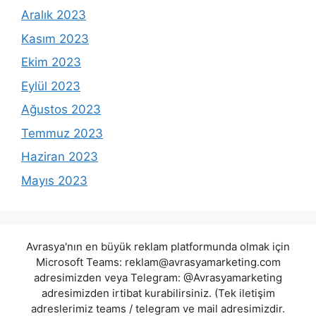
Aralık 2023
Kasım 2023
Ekim 2023
Eylül 2023
Ağustos 2023
Temmuz 2023
Haziran 2023
Mayıs 2023
Avrasya'nın en büyük reklam platformunda olmak için
Microsoft Teams:
reklam@avrasyamarketing.com
adresimizden veya Telegram: @Avrasyamarketing
adresimizden irtibat kurabilirsiniz. (Tek iletişim
adreslerimiz teams / telegram ve mail adresimizdir.