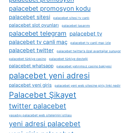
palacebet promosyon kodu
palacebet sitesi
palacebet sitesi tv canlı
palacebet slot oyunları
palacebet tasarımı
palacebet telegram
palacebet tv
palacebet tv canli maç
palacebet tv canli maç izle
palacebet twitter
palacebet twitter'a özel avantajlar sunuyor
palacebet türkiye casino
palacebet türkiye desteği
palacebet whatsapp
palacebet yatırımsız casino bakiyesi
palacebet yeni adresi
palacebet yeni giris
palacebet yeni web sitesine giriş linki nedir
Palacebet Şikayet
twitter palacebet
yasadışı palacebet web sitelerinin i̇stilası
yeni adresi palacebet