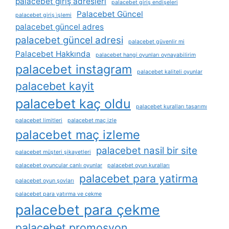
palacebet giriş adresleri
palacebet giriş endişeleri
Palacebet Güncel
palacebet giriş i̇şlemi
palacebet güncel adres
palacebet güncel adresi
palacebet güvenlir mi
Palacebet Hakkında
palacebet hangi oyunları oynayabilirim
palacebet instagram
palacebet kaliteli oyunlar
palacebet kayit
palacebet kaç oldu
palacebet kuralları tasarımı
palacebet limitleri
palacebet maç izle
palacebet maç izleme
palacebet nasil bir site
palacebet müşteri şikayetleri
palacebet oyuncular canlı oyunlar
palacebet oyun kuralları
palacebet para yatirma
palacebet oyun şovları
palacebet para yatırma ve çekme
palacebet para çekme
palacebet promosyon