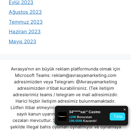
Eylül 2023
Ağustos 2023
Temmuz 2023
Haziran 2023
Mayıs 2023
Avrasya'nın en büyük reklam platformunda olmak için
Microsoft Teams:
reklam@avrasyamarketing.com
adresimizden veya Telegram: @Avrasyamarketing
adresimizden irtibat kurabilirsiniz. (Tek iletişim
adreslerimiz teams / telegram ve mail adresimizdir.
Harici hiçbir iletişim adresimiz bulunmamaktadır.
Lütfen itibar etmeyiniz.) Türkiye yasalarına göre 7258
sayılı kanun uyarınca yasa dışı bahis oynamanın
cezaları mevcuttur. Şu an bulunduğunuz site hiç bir
şekilde illegal bahis oyunları oynatmıyor ve oynamaya