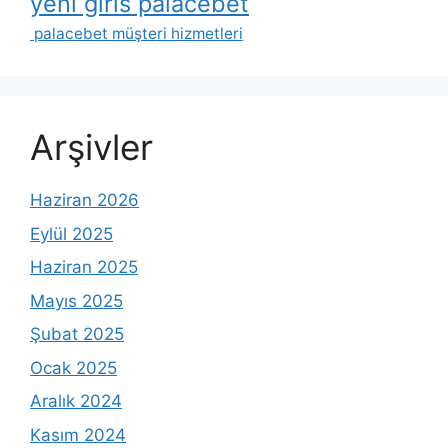
yeni giris palacebet
palacebet müşteri hizmetleri
Arşivler
Haziran 2026
Eylül 2025
Haziran 2025
Mayıs 2025
Şubat 2025
Ocak 2025
Aralık 2024
Kasım 2024