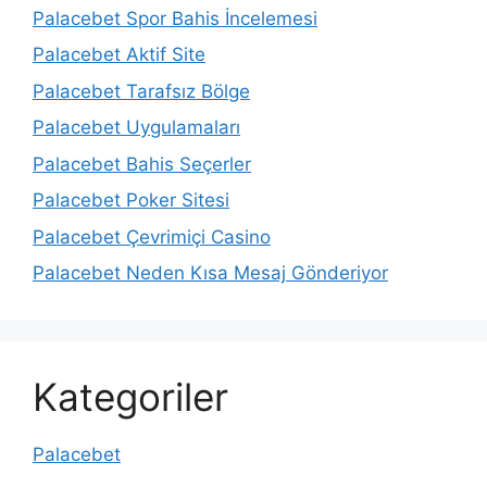
Palacebet Spor Bahis İncelemesi
Palacebet Aktif Site
Palacebet Tarafsız Bölge
Palacebet Uygulamaları
Palacebet Bahis Seçerler
Palacebet Poker Sitesi
Palacebet Çevrimiçi Casino
Palacebet Neden Kısa Mesaj Gönderiyor
Kategoriler
Palacebet