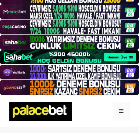
İçeriğe
atla
Menü