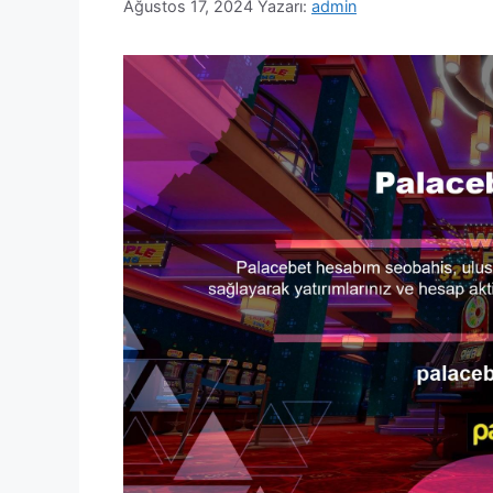
Ağustos 17, 2024
Yazarı:
admin