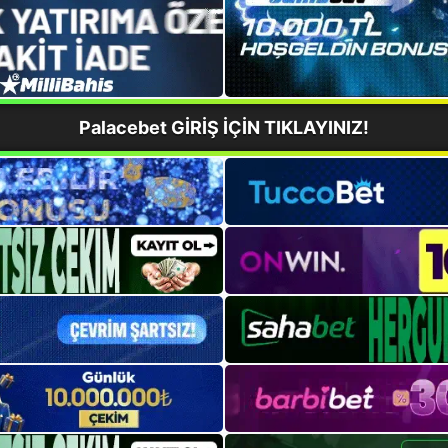
Palacebet GİRİŞ İÇİN TIKLAYINIZ!