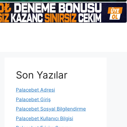
Son Yazılar
Palacebet Adresi
Palacebet Giriş
Palacebet Sosyal Bilgilendirme
Palacebet Kullanıcı Bilgisi