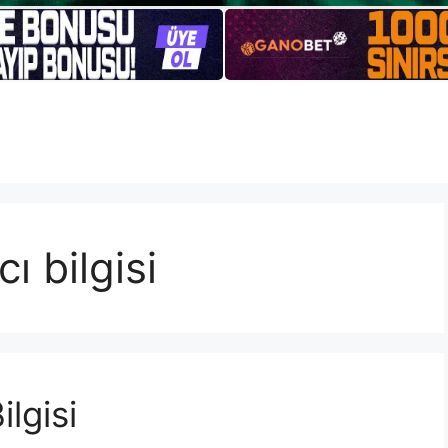
ı bilgisi
ilgisi