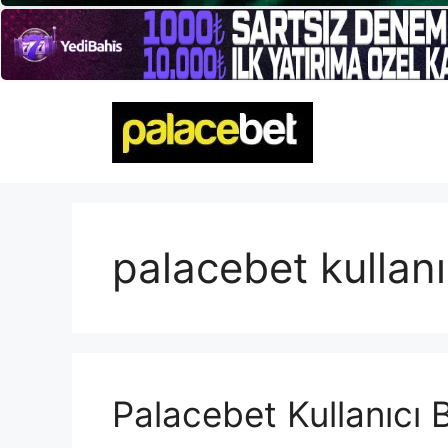
İçeriğe
atla
palacebet kullanıc
Palacebet Kullanıcı B