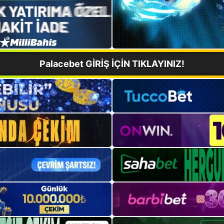
Palacebet GİRİŞ İÇİN TIKLAYINIZ!