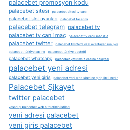
palacebet promosyon kodu
palacebet sitesi
palacebet sitesi tv canlı
palacebet slot oyunları
palacebet tasarımı
palacebet telegram
palacebet tv
palacebet tv canli maç
palacebet tv canli maç izle
palacebet twitter
palacebet twitter'a özel avantajlar sunuyor
palacebet türkiye casino
palacebet türkiye desteği
palacebet whatsapp
palacebet yatırımsız casino bakiyesi
palacebet yeni adresi
palacebet yeni giris
palacebet yeni web sitesine giriş linki nedir
Palacebet Şikayet
twitter palacebet
yasadışı palacebet web sitelerinin i̇stilası
yeni adresi palacebet
yeni giris palacebet