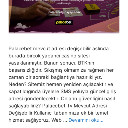
Palacebet mevcut adresi değişebilir aslında
burada birçok yabancı casino sitesi
yasaklanmıştır. Bunun sonucu BTKnın
başarısızlığıdır. Sıkışmış olmamıza rağmen her
zaman bir sonraki bağlantıya hazırlıklıyız.
Neden? Sitemiz hemen yeniden açılacaktır ve
kapatıldığında üyelere SMS yoluyla güncel giriş
adresi gönderilecektir. Onların güvenliğini nasıl
sağlayabiliriz? Palacebet Tv Mevcut Adresi
Değişebilir Kullanıcı tabanımıza ek bir temel
hizmet sağlıyoruz. Web …
Devamını oku…