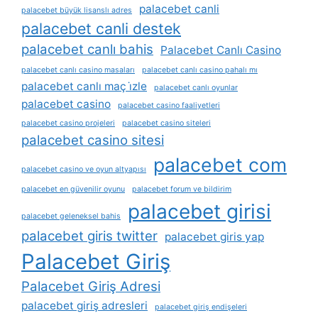
palacebet canli
palacebet büyük lisanslı adres
palacebet canli destek
palacebet canlı bahis
Palacebet Canlı Casino
palacebet canlı casino masaları
palacebet canlı casino pahalı mı
palacebet canlı maç i̇zle
palacebet canlı oyunlar
palacebet casino
palacebet casino faaliyetleri
palacebet casino projeleri
palacebet casino siteleri
palacebet casino sitesi
palacebet com
palacebet casino ve oyun altyapısı
palacebet en güvenilir oyunu
palacebet forum ve bildirim
palacebet girisi
palacebet geleneksel bahis
palacebet giris twitter
palacebet giris yap
Palacebet Giriş
Palacebet Giriş Adresi
palacebet giriş adresleri
palacebet giriş endişeleri