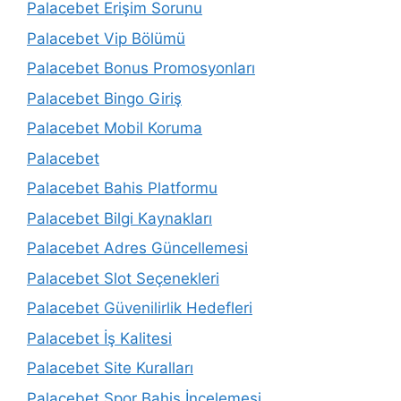
Palacebet Erişim Sorunu
Palacebet Vip Bölümü
Palacebet Bonus Promosyonları
Palacebet Bingo Giriş
Palacebet Mobil Koruma
Palacebet
Palacebet Bahis Platformu
Palacebet Bilgi Kaynakları
Palacebet Adres Güncellemesi
Palacebet Slot Seçenekleri
Palacebet Güvenilirlik Hedefleri
Palacebet İş Kalitesi
Palacebet Site Kuralları
Palacebet Spor Bahis İncelemesi