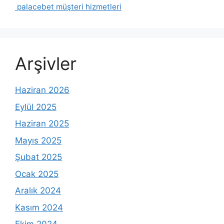
palacebet müşteri hizmetleri
Arşivler
Haziran 2026
Eylül 2025
Haziran 2025
Mayıs 2025
Şubat 2025
Ocak 2025
Aralık 2024
Kasım 2024