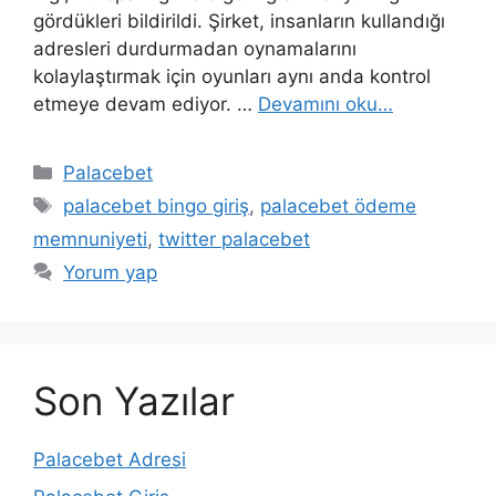
gördükleri bildirildi. Şirket, insanların kullandığı
adresleri durdurmadan oynamalarını
kolaylaştırmak için oyunları aynı anda kontrol
etmeye devam ediyor. …
Devamını oku…
Kategoriler
Palacebet
Etiketler
palacebet bingo giriş
,
palacebet ödeme
memnuniyeti
,
twitter palacebet
Yorum yap
Son Yazılar
Palacebet Adresi