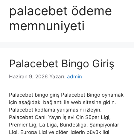
palacebet ödeme
memnuniyeti
Palacebet Bingo Giriş
Haziran 9, 2026
Yazarı:
admin
Palacebet bingo giriş Palacebet Bingo oynamak
için aşağıdaki bağlantı ile web sitesine gidin.
Palacebet kodlama yarışmasını izleyin.
Palacebet Canlı Yayın İşlevi Çin Süper Ligi,
Premier Lig, La Liga, Bundesliga, Şampiyonlar
Ligi, Europa Ligi ve diğer liglerin büyük ilgi