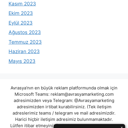
Kasım 2023
Ekim 2023
Eylül 2023
Ağustos 2023
Temmuz 2023
Haziran 2023
Mayıs 2023
Avrasya'nın en büyük reklam platformunda olmak için
Microsoft Teams:
reklam@avrasyamarketing.com
adresimizden veya Telegram: @Avrasyamarketing
adresimizden irtibat kurabilirsiniz. (Tek iletişim
adreslerimiz teams / telegram ve mail adresimizdir.
Harici hiçbir iletişim adresimiz bulunmamaktadır.
Lütfen itibar etmeyiniz.) Türkiye yasalarına göre 7258