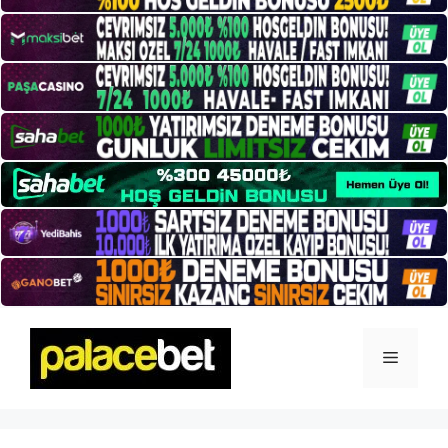
İçeriğe
atla
Menü