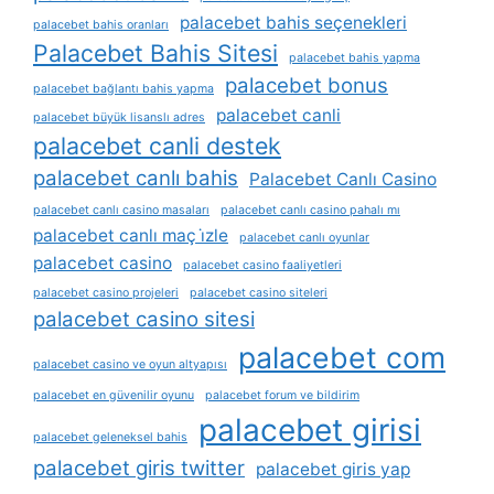
palacebet bahis seçenekleri
palacebet bahis oranları
Palacebet Bahis Sitesi
palacebet bahis yapma
palacebet bonus
palacebet bağlantı bahis yapma
palacebet canli
palacebet büyük lisanslı adres
palacebet canli destek
palacebet canlı bahis
Palacebet Canlı Casino
palacebet canlı casino masaları
palacebet canlı casino pahalı mı
palacebet canlı maç i̇zle
palacebet canlı oyunlar
palacebet casino
palacebet casino faaliyetleri
palacebet casino projeleri
palacebet casino siteleri
palacebet casino sitesi
palacebet com
palacebet casino ve oyun altyapısı
palacebet en güvenilir oyunu
palacebet forum ve bildirim
palacebet girisi
palacebet geleneksel bahis
palacebet giris twitter
palacebet giris yap