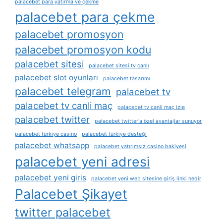
palacebet para yatırma ve çekme
palacebet para çekme
palacebet promosyon
palacebet promosyon kodu
palacebet sitesi
palacebet sitesi tv canlı
palacebet slot oyunları
palacebet tasarımı
palacebet telegram
palacebet tv
palacebet tv canli maç
palacebet tv canli maç izle
palacebet twitter
palacebet twitter'a özel avantajlar sunuyor
palacebet türkiye casino
palacebet türkiye desteği
palacebet whatsapp
palacebet yatırımsız casino bakiyesi
palacebet yeni adresi
palacebet yeni giris
palacebet yeni web sitesine giriş linki nedir
Palacebet Şikayet
twitter palacebet