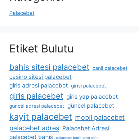
Palacebet
Etiket Bulutu
bahis sitesi palacebet
canli palacebet
casino sitesi palacebet
giris adresi palacebet
girisi palacebet
giris palacebet
giris yap palacebet
güncel palacebet
güncel adresi palacebet
kayit palacebet
mobil palacebet
palacebet adres
Palacebet Adresi
palacebet bahis
palacebet bahis kayıt giriş