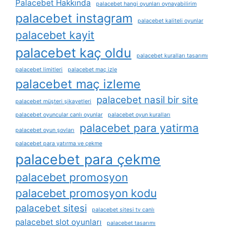
Palacebet Hakkında
palacebet hangi oyunları oynayabilirim
palacebet instagram
palacebet kaliteli oyunlar
palacebet kayit
palacebet kaç oldu
palacebet kuralları tasarımı
palacebet limitleri
palacebet maç izle
palacebet maç izleme
palacebet nasil bir site
palacebet müşteri şikayetleri
palacebet oyuncular canlı oyunlar
palacebet oyun kuralları
palacebet para yatirma
palacebet oyun şovları
palacebet para yatırma ve çekme
palacebet para çekme
palacebet promosyon
palacebet promosyon kodu
palacebet sitesi
palacebet sitesi tv canlı
palacebet slot oyunları
palacebet tasarımı