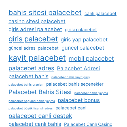
bahis sitesi palacebet
canli palacebet
casino sitesi palacebet
giris adresi palacebet
girisi palacebet
giris palacebet
giris yap palacebet
güncel palacebet
güncel adresi palacebet
kayit palacebet
mobil palacebet
palacebet adres
Palacebet Adresi
palacebet bahis
palacebet bahis kayıt giriş
palacebet bahis seçenekleri
palacebet bahis oranları
Palacebet Bahis Sitesi
palacebet bahis yapma
palacebet bonus
palacebet bağlantı bahis yapma
palacebet canli
palacebet büyük lisanslı adres
palacebet canli destek
palacebet canlı bahis
Palacebet Canlı Casino