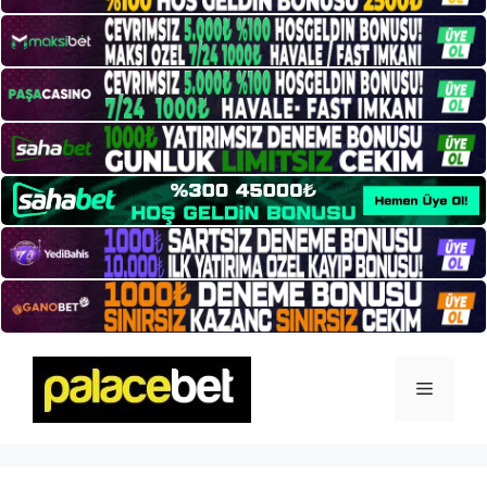
İçeriğe
atla
Menü