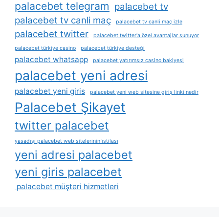
palacebet telegram
palacebet tv
palacebet tv canli maç
palacebet tv canli maç izle
palacebet twitter
palacebet twitter'a özel avantajlar sunuyor
palacebet türkiye casino
palacebet türkiye desteği
palacebet whatsapp
palacebet yatırımsız casino bakiyesi
palacebet yeni adresi
palacebet yeni giris
palacebet yeni web sitesine giriş linki nedir
Palacebet Şikayet
twitter palacebet
yasadışı palacebet web sitelerinin i̇stilası
yeni adresi palacebet
yeni giris palacebet
palacebet müşteri hizmetleri