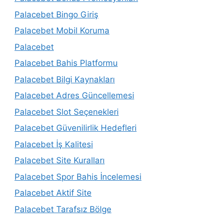
Palacebet Bingo Giriş
Palacebet Mobil Koruma
Palacebet
Palacebet Bahis Platformu
Palacebet Bilgi Kaynakları
Palacebet Adres Güncellemesi
Palacebet Slot Seçenekleri
Palacebet Güvenilirlik Hedefleri
Palacebet İş Kalitesi
Palacebet Site Kuralları
Palacebet Spor Bahis İncelemesi
Palacebet Aktif Site
Palacebet Tarafsız Bölge