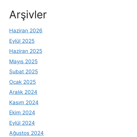
Arşivler
Haziran 2026
Eylül 2025
Haziran 2025
Mayıs 2025
Şubat 2025
Ocak 2025
Aralık 2024
Kasım 2024
Ekim 2024
Eylül 2024
Ağustos 2024