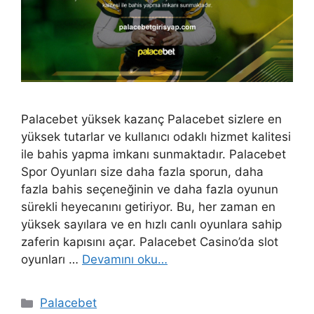
Palacebet yüksek kazanç Palacebet sizlere en
yüksek tutarlar ve kullanıcı odaklı hizmet kalitesi
ile bahis yapma imkanı sunmaktadır. Palacebet
Spor Oyunları size daha fazla sporun, daha
fazla bahis seçeneğinin ve daha fazla oyunun
sürekli heyecanını getiriyor. Bu, her zaman en
yüksek sayılara ve en hızlı canlı oyunlara sahip
zaferin kapısını açar. Palacebet Casino’da slot
oyunları …
Devamını oku…
Kategoriler
Palacebet